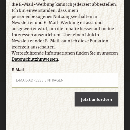
die E-Mail-Werbung kann ich jederzeit abbestellen.
Ich bin einverstanden, dass mein
E-Mail
personenbezogenes Nutzungsverhalten in
Newsletter und E-Mail-Werbung erfasst und
ausgewertet wird, um die Inhalte besser auf meine
Interessen auszurichten. Über einen Link in
Newsletter oder E-Mail kann ich diese Funktion
Jetzt anmelden
jederzeit ausschalten.
Weiterführende Informationen finden Sie in unseren
Datenschutzhinweisen
.
E-Mail
AGB und Widerrufsbelehrung
Datenschutz
Barrierefreiheit
Impressum
Jetzt anfordern
Vertrag widerrufen
Abo online kündigen