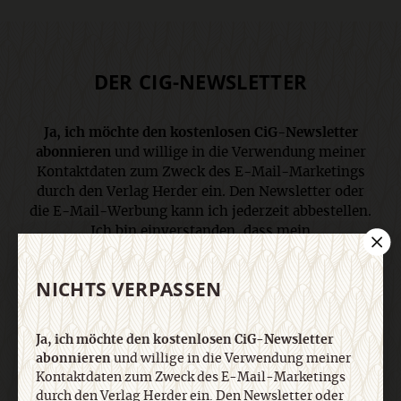
DER CIG-NEWSLETTER
Ja, ich möchte den kostenlosen CiG-Newsletter
abonnieren
und willige in die Verwendung meiner
Kontaktdaten zum Zweck des E-Mail-Marketings
durch den Verlag Herder ein. Den Newsletter oder
die E-Mail-Werbung kann ich jederzeit abbestellen.
Ich bin einverstanden, dass mein
personenbezogenes Nutzungsverhalten in
Newsletter und E-Mail-Werbung erfasst und
NICHTS VERPASSEN
ausgewertet wird, um die Inhalte besser auf meine
Interessen auszurichten. Über einen Link in
Newsletter oder E-Mail kann ich diese Funktion
Ja, ich möchte den kostenlosen CiG-Newsletter
jederzeit ausschalten. Weiterführende
abonnieren
und willige in die Verwendung meiner
Informationen finden Sie in unseren
Kontaktdaten zum Zweck des E-Mail-Marketings
Datenschutzhinweisen
.
durch den Verlag Herder ein. Den Newsletter oder