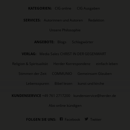
KATEGORIEN:
CIG online
CIG Ausgaben
SERVICES:
Autorinnen und Autoren
Redaktion
Unsere Philosophie
ANGEBOTE:
Blogs
Schlagwörter
VERLAG:
Media Sales CHRIST IN DER GEGENWART
Religion & Spiritualität
Herder Korrespondenz
einfach leben
Stimmen der Zeit
COMMUNIO
Gemeinsam Glauben
Lebensspuren
Bibel lesen
kunst und kirche
KUNDENSERVICE
+49 761 2717200
kundenservice@herder.de
Abo online kündigen
FOLGEN SIE UNS:
Facebook
Twitter