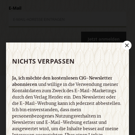
E-Mail
Jetzt anmelden
NICHTS VERPASSEN
Ja, ich möchte den kostenlosen CiG-Newsletter
abonnieren
und willige in die Verwendung meiner
AGB und Widerrufsbelehrung
Datenschutz
Barrierefreiheit
Kontaktdaten zum Zweck des E-Mail-Marketings
Impressum
durch den Verlag Herder ein. Den Newsletter oder
die E-Mail-Werbung kann ich jederzeit abbestellen.
Ich bin einverstanden, dass mein
Vertrag widerrufen
Abo online kündigen
personenbezogenes Nutzungsverhalten in
Newsletter und E-Mail-Werbung erfasst und
ausgewertet wird, um die Inhalte besser auf meine