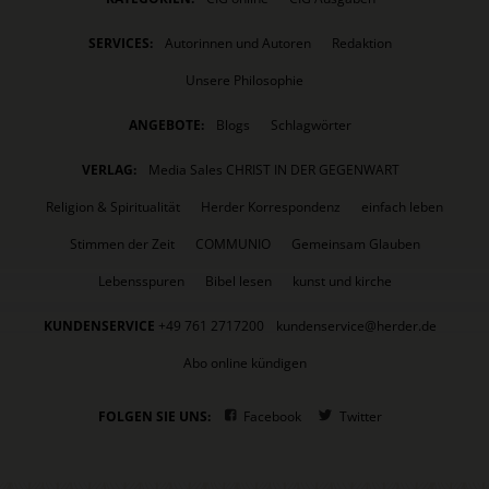
SERVICES:
Autorinnen und Autoren
Redaktion
Unsere Philosophie
ANGEBOTE:
Blogs
Schlagwörter
VERLAG:
Media Sales CHRIST IN DER GEGENWART
Religion & Spiritualität
Herder Korrespondenz
einfach leben
Stimmen der Zeit
COMMUNIO
Gemeinsam Glauben
Lebensspuren
Bibel lesen
kunst und kirche
KUNDENSERVICE
+49 761 2717200
kundenservice@herder.de
Abo online kündigen
FOLGEN SIE UNS:
Facebook
Twitter