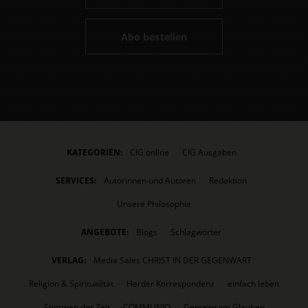
Abo bestellen
KATEGORIEN:
CIG online
CIG Ausgaben
SERVICES:
Autorinnen und Autoren
Redaktion
Unsere Philosophie
ANGEBOTE:
Blogs
Schlagwörter
VERLAG:
Media Sales CHRIST IN DER GEGENWART
Religion & Spiritualität
Herder Korrespondenz
einfach leben
Stimmen der Zeit
COMMUNIO
Gemeinsam Glauben