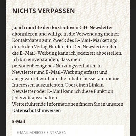
NICHTS VERPASSEN
AGB und Widerrufsbelehrung
Datenschutz
Barrierefreiheit
Impressum
Ja, ich möchte den kostenlosen CiG-Newsletter
abonnieren
und willige in die Verwendung meiner
Kontaktdaten zum Zweck des E-Mail-Marketings
Vertrag widerrufen
Abo online kündigen
durch den Verlag Herder ein. Den Newsletter oder
die E-Mail-Werbung kann ich jederzeit abbestellen.
Ich bin einverstanden, dass mein
personenbezogenes Nutzungsverhalten in
Newsletter und E-Mail-Werbung erfasst und
ausgewertet wird, um die Inhalte besser auf meine
Interessen auszurichten. Über einen Link in
Newsletter oder E-Mail kann ich diese Funktion
jederzeit ausschalten.
Weiterführende Informationen finden Sie in unseren
Datenschutzhinweisen
.
Nach oben
E-Mail