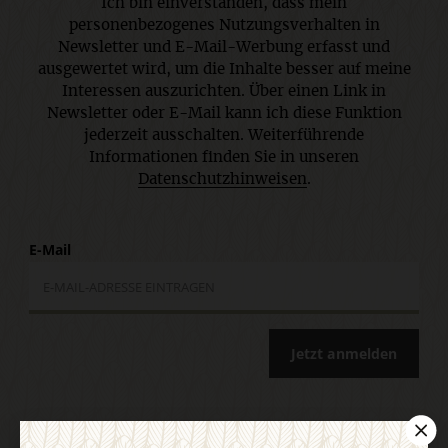
Ich bin einverstanden, dass mein
personenbezogenes Nutzungsverhalten in
Newsletter und E-Mail-Werbung erfasst und
ausgewertet wird, um die Inhalte besser auf meine
Interessen auszurichten. Über einen Link in
Newsletter oder E-Mail kann ich diese Funktion
jederzeit ausschalten. Weiterführende
Informationen finden Sie in unseren
Datenschutzhinweisen
.
E-Mail
Jetzt anmelden