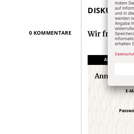
DISKUSSIO
Überschrift
Artikel-
Infos
0 KOMMENTARE
Wir freuen 
ANGEMELDET
Anmeldung
E-M
Passw