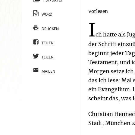
PDF-DATEI
Vorlesen
WORD
I
DRUCKEN
ch hatte als J
TEILEN
der Schrift einzu
beginnt jeder Tag
TEILEN
Testament, und ic
MAILEN
Morgen setze ich 
das ich lese: Mal
ein Evangelium. 
scheint das, was 
Christian Henneck
Stadt, München 