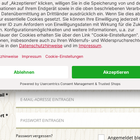
N
Kommenti
uns über Ihren Kommentar
 KOMMENTIEREN
ALS GAST KOMMENTIEREN
ail
*
ort
*
Passwort vergessen?
Angemeldet bl