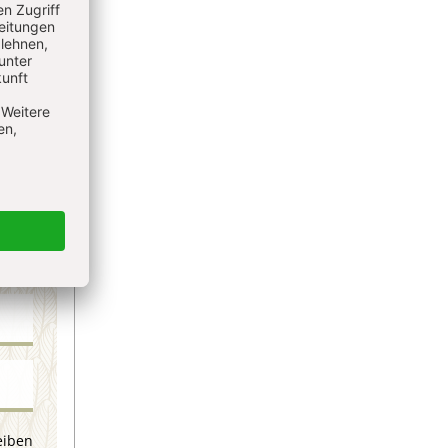
eren
eiben