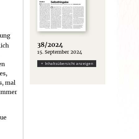
sung
38/2024
lich
15. September 2024
:
e
Inhaltsübersicht anzeigen
en
es,
s, mal
 immer
eue