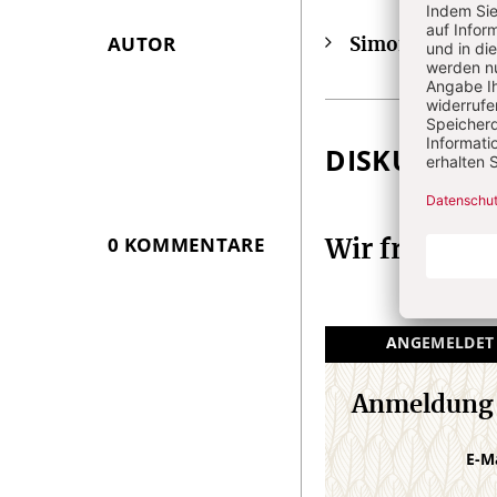
AUTOR
Simon Lukas
Überschrift
i
Artikel-
Infos
DISKUSSIO
0 KOMMENTARE
Wir freuen 
ANGEMELDET
Anmeldung
E-M