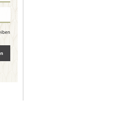
eiben
en