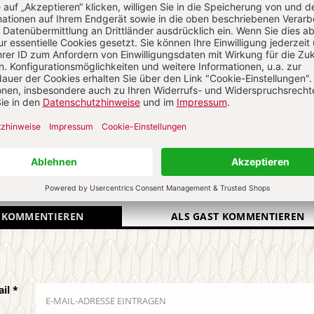
st Redakteur bei CHRIST IN DER GEGENWART.
N
Kommenti
uns über Ihren Kommentar
 KOMMENTIEREN
ALS GAST KOMMENTIEREN
ail
*