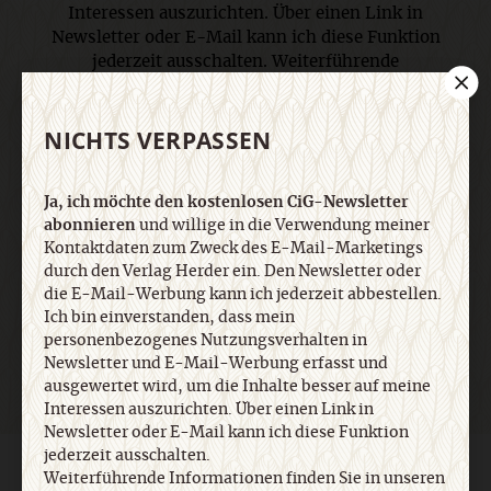
Interessen auszurichten. Über einen Link in
Newsletter oder E-Mail kann ich diese Funktion
jederzeit ausschalten. Weiterführende
Informationen finden Sie in unseren
Datenschutzhinweisen
.
NICHTS VERPASSEN
E-Mail
Ja, ich möchte den kostenlosen CiG-Newsletter
abonnieren
und willige in die Verwendung meiner
Kontaktdaten zum Zweck des E-Mail-Marketings
durch den Verlag Herder ein. Den Newsletter oder
die E-Mail-Werbung kann ich jederzeit abbestellen.
Jetzt anmelden
Ich bin einverstanden, dass mein
personenbezogenes Nutzungsverhalten in
Newsletter und E-Mail-Werbung erfasst und
ausgewertet wird, um die Inhalte besser auf meine
Interessen auszurichten. Über einen Link in
Newsletter oder E-Mail kann ich diese Funktion
jederzeit ausschalten.
AGB und Widerrufsbelehrung
Datenschutz
Barrierefreiheit
Weiterführende Informationen finden Sie in unseren