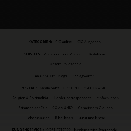
KATEGORIEN:
CIG online
CIG Ausgaben
SERVICES:
Autorinnen und Autoren
Redaktion
Unsere Philosophie
ANGEBOTE:
Blogs
Schlagwörter
VERLAG:
Media Sales CHRIST IN DER GEGENWART
Religion & Spiritualität
Herder Korrespondenz
einfach leben
Stimmen der Zeit
COMMUNIO
Gemeinsam Glauben
Lebensspuren
Bibel lesen
kunst und kirche
KUNDENSERVICE
+49 761 2717200
kundenservice@herder.de