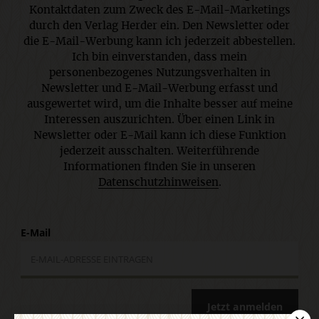
Kontaktdaten zum Zweck des E-Mail-Marketings
durch den Verlag Herder ein. Den Newsletter oder
die E-Mail-Werbung kann ich jederzeit abbestellen.
Ich bin einverstanden, dass mein
personenbezogenes Nutzungsverhalten in
Newsletter und E-Mail-Werbung erfasst und
ausgewertet wird, um die Inhalte besser auf meine
Interessen auszurichten. Über einen Link in
Newsletter oder E-Mail kann ich diese Funktion
jederzeit ausschalten. Weiterführende
Informationen finden Sie in unseren
Datenschutzhinweisen
.
E-Mail
Jetzt anmelden