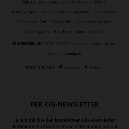
VERLAG:
Media Sales CHRIST IN DER GEGENWART
Religion & Spiritualität
Herder Korrespondenz
einfach leben
Stimmen der Zeit
COMMUNIO
Gemeinsam Glauben
Lebensspuren
Bibel lesen
kunst und kirche
KUNDENSERVICE
+49 761 2717200
kundenservice@herder.de
Abo online kündigen
FOLGEN SIE UNS:
Facebook
Twitter
DER CIG-NEWSLETTER
Ja, ich möchte den kostenlosen CiG-Newsletter
abonnieren
und willige in die Verwendung meiner