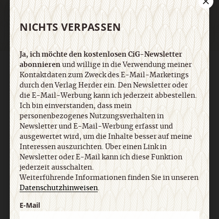
NICHTS VERPASSEN
Ja, ich möchte den kostenlosen CiG-Newsletter
abonnieren
und willige in die Verwendung meiner
AGB und Widerrufsbelehrung
Datenschutz
Barrierefreiheit
Kontaktdaten zum Zweck des E-Mail-Marketings
Impressum
durch den Verlag Herder ein. Den Newsletter oder
die E-Mail-Werbung kann ich jederzeit abbestellen.
Ich bin einverstanden, dass mein
Vertrag widerrufen
Abo online kündigen
personenbezogenes Nutzungsverhalten in
Newsletter und E-Mail-Werbung erfasst und
ausgewertet wird, um die Inhalte besser auf meine
Interessen auszurichten. Über einen Link in
Newsletter oder E-Mail kann ich diese Funktion
jederzeit ausschalten.
Weiterführende Informationen finden Sie in unseren
Datenschutzhinweisen
.
E-Mail