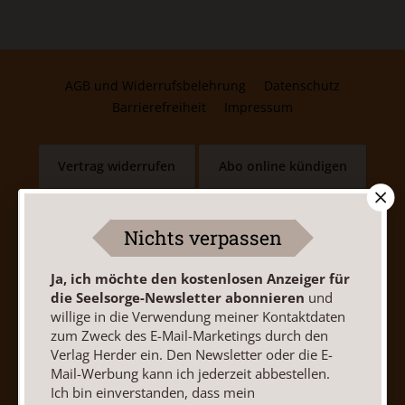
AGB und Widerrufsbelehrung
Datenschutz
Barrierefreiheit
Impressum
Vertrag widerrufen
Abo online kündigen
Nichts verpassen
Ja, ich möchte den kostenlosen Anzeiger für
die Seelsorge-Newsletter abonnieren
und
willige in die Verwendung meiner Kontaktdaten
zum Zweck des E-Mail-Marketings durch den
Verlag Herder ein. Den Newsletter oder die E-
Mail-Werbung kann ich jederzeit abbestellen.
Nach oben
Ich bin einverstanden, dass mein