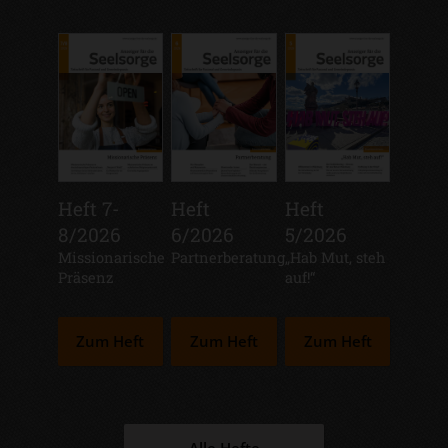
Heft 7-
Heft
Heft
8/2026
6/2026
5/2026
:
Missionarische
:
Partnerberatung
:
„Hab Mut, steh
Präsenz
auf!“
Zum Heft
Zum Heft
Zum Heft