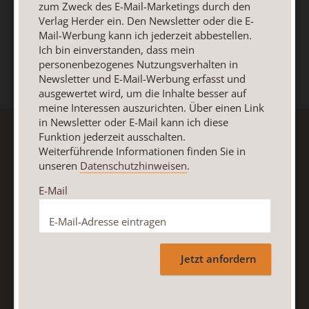
zum Zweck des E-Mail-Marketings durch den
Römische Quartalschrift
Verlag Herder ein. Den Newsletter oder die E-
Mail-Werbung kann ich jederzeit abbestellen.
Kundenservice
+49 761 2717200
Ich bin einverstanden, dass mein
personenbezogenes Nutzungsverhalten in
kundenservice@herder.de
Abo online kündigen
Newsletter und E-Mail-Werbung erfasst und
ausgewertet wird, um die Inhalte besser auf
meine Interessen auszurichten. Über einen Link
in Newsletter oder E-Mail kann ich diese
Funktion jederzeit ausschalten.
Weiterführende Informationen finden Sie in
Anzeiger für die Seelsorge-
unseren
Datenschutzhinweisen
.
Newsletter
E-Mail
Ja, ich möchte den kostenlosen Anzeiger für die
Seelsorge-Newsletter abonnieren
und willige in die
Verwendung meiner Kontaktdaten zum Zweck des E-Mail-
Jetzt anfordern
Marketings durch den Verlag Herder ein. Den Newsletter
oder die E-Mail-Werbung kann ich jederzeit abbestellen.
Ich bin einverstanden, dass mein personenbezogenes