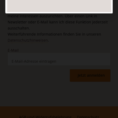
Nutzungsverhalten in Newsletter und E-Mail-Werbung
erfasst und ausgewertet wird, um die Inhalte besser auf
meine Interessen auszurichten. Über einen Link in
Newsletter oder E-Mail kann ich diese Funktion jederzeit
ausschalten.
Weiterführende Informationen finden Sie in unseren
Datenschutzhinweisen
.
E-Mail
Jetzt anmelden
AGB und Widerrufsbelehrung
Datenschutz