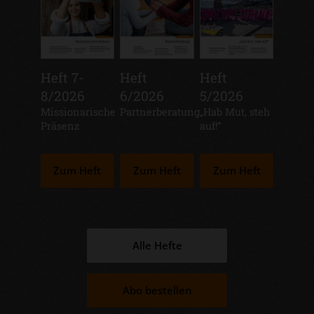
Heft 7-
Heft
Heft
8/2026
6/2026
5/2026
:
Missionarische
:
Partnerberatung
:
„Hab Mut, steh
Präsenz
auf!“
Zum Heft
Zum Heft
Zum Heft
Alle Hefte
Abo bestellen