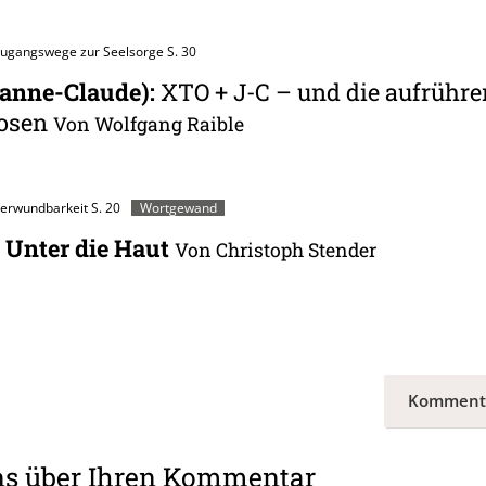
Zugangswege zur Seelsorge
S. 30
eanne-Claude)
:
XTO + J-C – und die aufrühre
losen
Von Wolfgang Raible
Verwundbarkeit
S. 20
Wortgewand
 Unter die Haut
Von Christoph Stender
Komment
ns über Ihren Kommentar