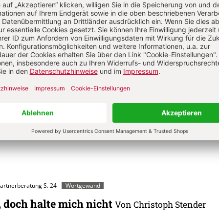
t?
Anmelden
stoph Stender
cher Rektor im Zentralkomitee der deutschen Katholiken, lebt in Bonn und A
iner Priesterweihe war er als Kaplan in der Eifel tätig und Religionslehrer a
ey-Gymnasium. Seine studentischen Wurzeln hatte er in Paderborn und Fra
udierte er Religionspädagogik, Philosophie und Theologie. Dem studentisc
weiterhin 16 Jahre lang als Hochschulpfarrer an den Aachner Hochschulen 
Partnerberatung
S. 24
Wortgewand
, doch halte mich nicht
Von Christoph Stender