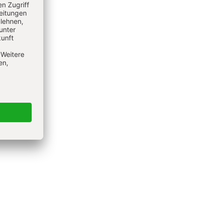
achen.
m dortigen
nkfurt/M,
hen Leben
verbunden.