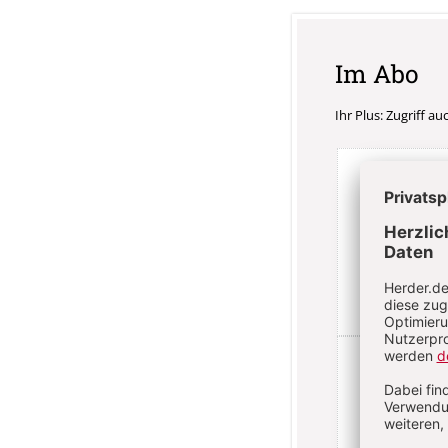
Im Abo
Ihr Plus: Zugriff a
3 Hefte
84,
danach
inkl. MwSt.,