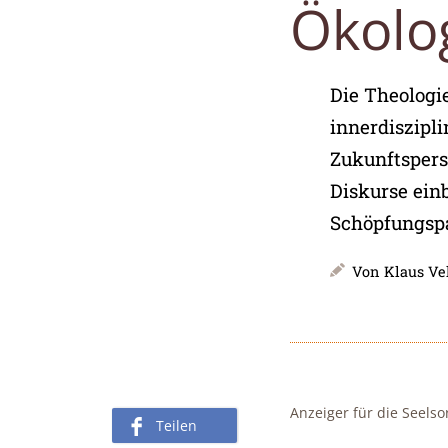
:
Ökolo
Die Theologie
innerdiszipl
Zukunftspers
Diskurse einb
Schöpfungspa
Von
Klaus Ve
Anzeiger für die Seelso
Teilen