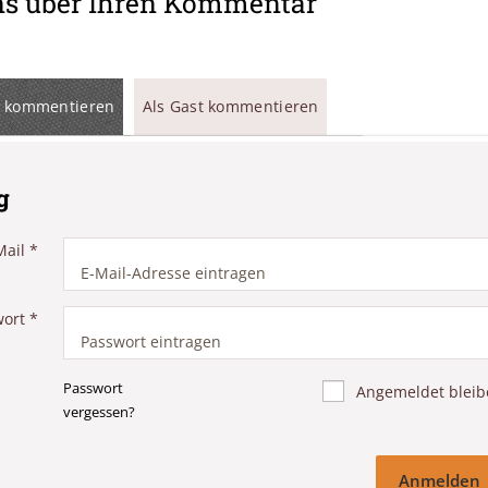
ns über Ihren Kommentar
 kommentieren
Als Gast kommentieren
g
Mail
*
wort
*
Passwort
Angemeldet bleib
vergessen?
Anmelden