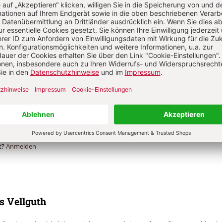
Abo testen
t?
Anmelden
s Vellguth