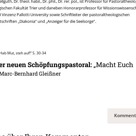
llguth, Dr. theol. habil., Dr. phil., Dr. rer. pol., ist Professor für Pastoraltheol
ischen Fakultät Trier und daneben Honorarprofessor für Missionswissensc
 Vinzenz Pallotti University sowie Schriftleiter der pastoraltheologischen
tschriften „Diakonia“ und „Anzeiger für die Seelsorge“.
Hab Mut, steh auf!“
S. 30-34
er neuen Schöpfungspastoral
:
„Macht Euch
Marc-Bernhard Gleißner
Komment