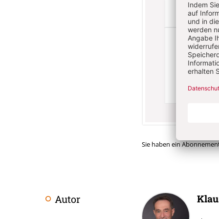
Sie haben ein Abonnemen
Klau
Autor
Überschrift