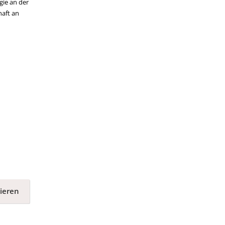
ogie an der
haft an
ieren