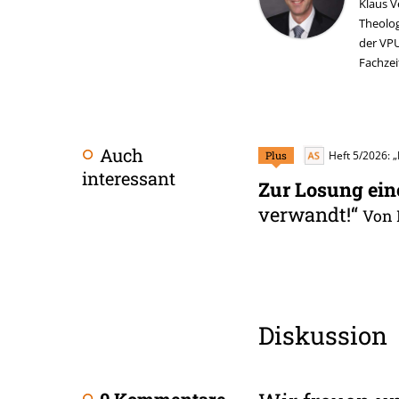
Artikel-
Klaus Ve
Theolog
Infos
der VPU
Fachzei
Auch
Plus
Heft 5/2026: „
interessant
Zur Losung ein
verwandt!“
Von 
Diskussion