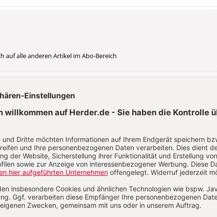
uch auf alle anderen Artikel im Abo-Bereich
 + 3 Hefte digital 0,00 €
70 € für 11 Ausgaben pro Jahr + Digitalzugang
 zzgl. 13,75 € Versand (D)
Im Abo
Im Digital-Abo