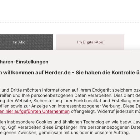
Im Abo
Im Digital-Abo
Abo testen