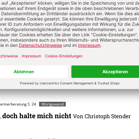
t?
Anmelden
s Jäkel
g 1936. Nach Lehrtätigkeiten an Volks- und Hochschulen leitender Mitarbeit
Aachen. Autor meditativer Sprüche, Gedichte und Kurzgeschichten. Nachber
rt in der Freizeitpastoral.
Partnerberatung
S. 24
Wortgewand
, doch halte mich nicht
Von Christoph Stender