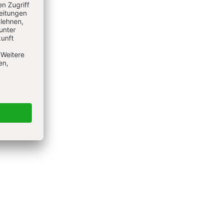
er bei
uflich