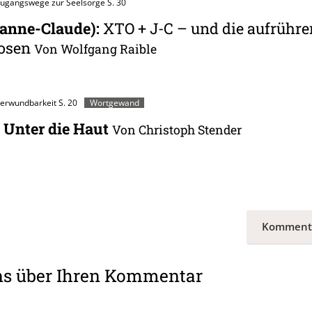
Zugangswege zur Seelsorge
S. 30
eanne-Claude)
:
XTO + J-C – und die aufrühre
losen
Von Wolfgang Raible
Verwundbarkeit
S. 20
Wortgewand
 Unter die Haut
Von Christoph Stender
Komment
ns über Ihren Kommentar