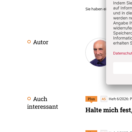
Sie haben ein Abonnemen
Klau
Autor
Überschrift
Artikel-
Jahrgan
missio 
Infos
engagie
Auch
Plus
Heft 6/2026: 
interessant
Halte mich fest