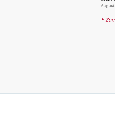
:
August
Zum