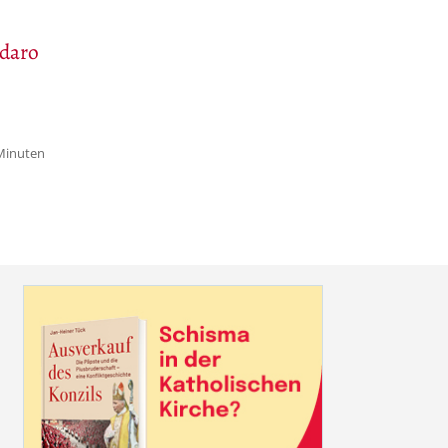
daro
 Minuten