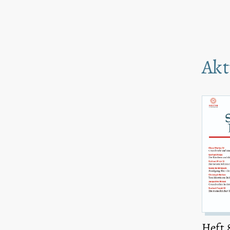
Akt
Heft 