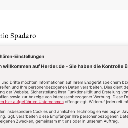
nio Spadaro
 Spadaro, geb. 1966, italienischer Jesuit, Theologe und Auto
akteur der Zeitschrift „La Civiltà Cattolica“.
S. 483-493
isma?
:
Papst Leo XIV. und die
erschaft St. Pius X.
Von Jan-Heiner Tück