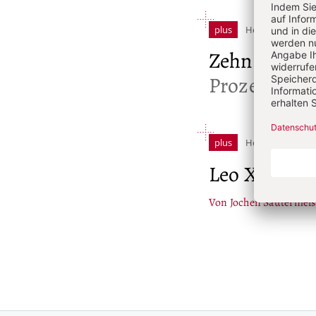
plus
Heft 7/2026: Juli
Zehn Jahre A
Prozesses u
plus
Heft 6/2026: Juni
Leo XIV. zur
Von Jochen Sautermeis