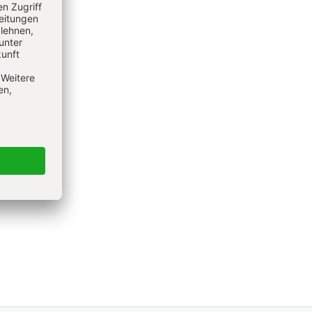
ister
re