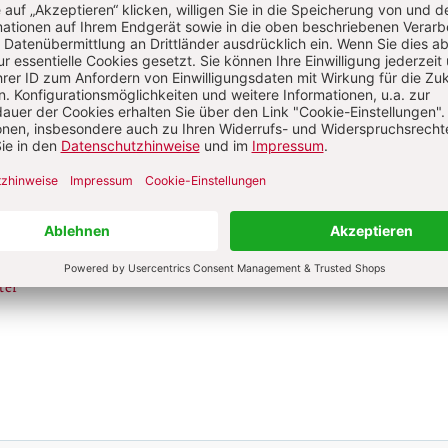
S. 545-554
moris laetitia
:
Beginn des synodalen
nd neuer Evangelisierung
Von Jochen Sauterme
S. 415-416
 Segnung gleichgeschlechtlicher Paa
ter