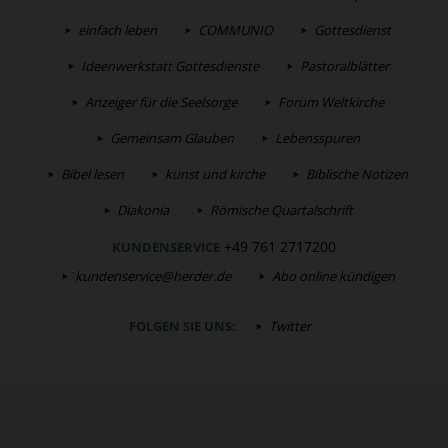
einfach leben
COMMUNIO
Gottesdienst
Ideenwerkstatt Gottesdienste
Pastoralblätter
Anzeiger für die Seelsorge
Forum Weltkirche
Gemeinsam Glauben
Lebensspuren
Bibel lesen
kunst und kirche
Biblische Notizen
Diakonia
Römische Quartalschrift
+49 761 2717200
KUNDENSERVICE
kundenservice@herder.de
Abo online kündigen
FOLGEN SIE UNS:
Twitter