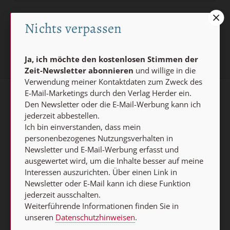
Jetzt anmelden
Nichts verpassen
Ja, ich möchte den kostenlosen Stimmen der
Zeit-Newsletter abonnieren
und willige in die
Verwendung meiner Kontaktdaten zum Zweck des
E-Mail-Marketings durch den Verlag Herder ein.
AGB und Widerrufsbelehrung
Datenschutz
Den Newsletter oder die E-Mail-Werbung kann ich
jederzeit abbestellen.
Barrierefreiheit
Impressum
Ich bin einverstanden, dass mein
personenbezogenes Nutzungsverhalten in
Newsletter und E-Mail-Werbung erfasst und
Vertrag widerrufen
ausgewertet wird, um die Inhalte besser auf meine
Interessen auszurichten. Über einen Link in
Abo online kündigen
Newsletter oder E-Mail kann ich diese Funktion
jederzeit ausschalten.
Weiterführende Informationen finden Sie in
unseren
Datenschutzhinweisen
.