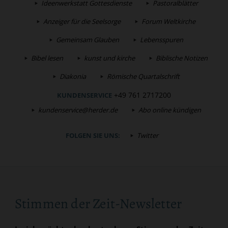
Ideenwerkstatt Gottesdienste
Pastoralblätter
Anzeiger für die Seelsorge
Forum Weltkirche
Gemeinsam Glauben
Lebensspuren
Bibel lesen
kunst und kirche
Biblische Notizen
Diakonia
Römische Quartalschrift
+49 761 2717200
KUNDENSERVICE
kundenservice@herder.de
Abo online kündigen
FOLGEN SIE UNS:
Twitter
Stimmen der Zeit-Newsletter