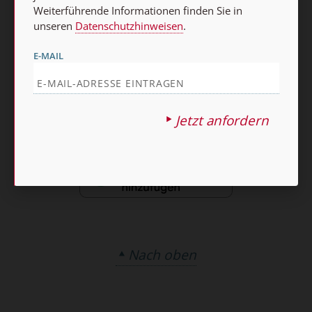
AGB und Widerrufsbelehrung
Datenschutz
Weiterführende Informationen finden Sie in
unseren
Datenschutzhinweisen
.
Barrierefreiheit
Impressum
E-MAIL
Vertrag widerrufen
Abo online kündigen
Jetzt anfordern
Nach oben