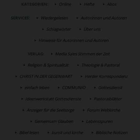
KATEGORIEN:
Online
Hefte
Abos
SERVICES:
Wiedergelesen
Autorinnen und Autoren
Schlagwörter
Über uns
Hinweise für Autorinnen und Autoren
VERLAG:
Media Sales Stimmen der Zeit
Religion & Spiritualität
Theologie & Pastoral
CHRIST IN DER GEGENWART
Herder Korrespondenz
einfach leben
COMMUNIO
Gottesdienst
Ideenwerkstatt Gottesdienste
Pastoralblätter
Anzeiger für die Seelsorge
Forum Weltkirche
Gemeinsam Glauben
Lebensspuren
Bibel lesen
kunst und kirche
Biblische Notizen