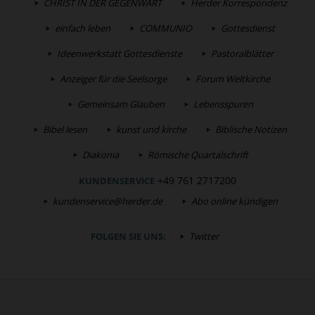
CHRIST IN DER GEGENWART
Herder Korrespondenz
einfach leben
COMMUNIO
Gottesdienst
Ideenwerkstatt Gottesdienste
Pastoralblätter
Anzeiger für die Seelsorge
Forum Weltkirche
Gemeinsam Glauben
Lebensspuren
Bibel lesen
kunst und kirche
Biblische Notizen
Diakonia
Römische Quartalschrift
+49 761 2717200
KUNDENSERVICE
kundenservice@herder.de
Abo online kündigen
FOLGEN SIE UNS:
Twitter