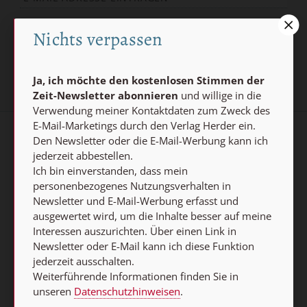
Jetzt anmelden
Nichts verpassen
Ja, ich möchte den kostenlosen Stimmen der
Zeit-Newsletter abonnieren
und willige in die
Verwendung meiner Kontaktdaten zum Zweck des
E-Mail-Marketings durch den Verlag Herder ein.
Den Newsletter oder die E-Mail-Werbung kann ich
AGB und Widerrufsbelehrung
Datenschutz
jederzeit abbestellen.
Ich bin einverstanden, dass mein
Barrierefreiheit
Impressum
personenbezogenes Nutzungsverhalten in
Newsletter und E-Mail-Werbung erfasst und
Vertrag widerrufen
ausgewertet wird, um die Inhalte besser auf meine
Interessen auszurichten. Über einen Link in
Abo online kündigen
Newsletter oder E-Mail kann ich diese Funktion
jederzeit ausschalten.
Weiterführende Informationen finden Sie in
unseren
Datenschutzhinweisen
.