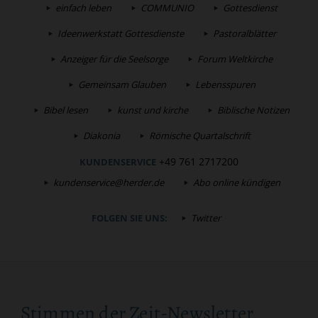
einfach leben
COMMUNIO
Gottesdienst
Ideenwerkstatt Gottesdienste
Pastoralblätter
Anzeiger für die Seelsorge
Forum Weltkirche
Gemeinsam Glauben
Lebensspuren
Bibel lesen
kunst und kirche
Biblische Notizen
Diakonia
Römische Quartalschrift
+49 761 2717200
KUNDENSERVICE
kundenservice@herder.de
Abo online kündigen
FOLGEN SIE UNS:
Twitter
Stimmen der Zeit-Newsletter