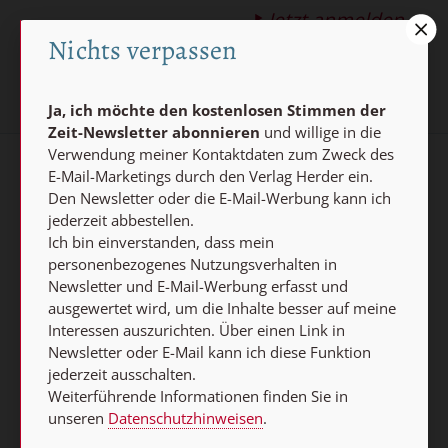
Jetzt anmelden
Nichts verpassen
Ja, ich möchte den kostenlosen Stimmen der
Zeit-Newsletter abonnieren
und willige in die
Verwendung meiner Kontaktdaten zum Zweck des
E-Mail-Marketings durch den Verlag Herder ein.
AGB und Widerrufsbelehrung
Datenschutz
Den Newsletter oder die E-Mail-Werbung kann ich
jederzeit abbestellen.
Barrierefreiheit
Impressum
Ich bin einverstanden, dass mein
personenbezogenes Nutzungsverhalten in
Vertrag widerrufen
Newsletter und E-Mail-Werbung erfasst und
ausgewertet wird, um die Inhalte besser auf meine
Abo online kündigen
Interessen auszurichten. Über einen Link in
Newsletter oder E-Mail kann ich diese Funktion
jederzeit ausschalten.
Weiterführende Informationen finden Sie in
unseren
Datenschutzhinweisen
.