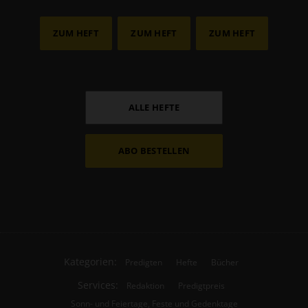
ZUM HEFT
ZUM HEFT
ZUM HEFT
ALLE HEFTE
ABO BESTELLEN
Kategorien:
Predigten
Hefte
Bücher
Services:
Redaktion
Predigtpreis
Sonn- und Feiertage, Feste und Gedenktage