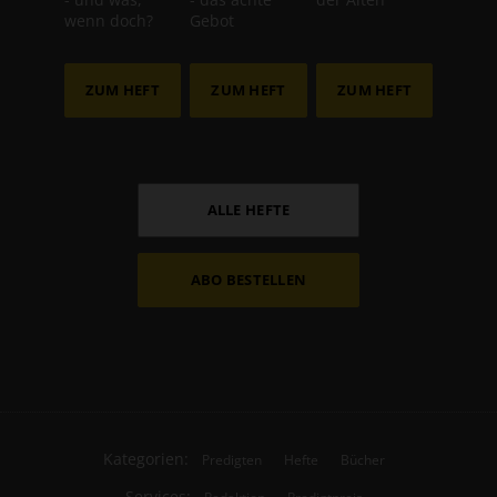
wenn doch?
Gebot
ZUM HEFT
ZUM HEFT
ZUM HEFT
ALLE HEFTE
ABO BESTELLEN
Kategorien:
Predigten
Hefte
Bücher
Services:
Redaktion
Predigtpreis