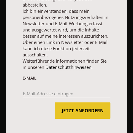
abbestellen.
Ich bin einverstanden, dass mein
personenbezogenes Nutzungsverhalten in
Newsletter und E-Mail-Werbung erfasst
und ausgewertet wird, um die Inhalte
besser auf meine Interessen auszurichten.
AGB und Widerrufsbelehrung
Datenschutz
Barrierefreiheit
Über einen Link in Newsletter oder E-Mail
Impressum
kann ich diese Funktion jederzeit
ausschalten.
Weiterführende Informationen finden Sie
in unseren
Datenschutzhinweisen
.
Vertrag widerrufen
Abo online kündigen
E-MAIL
JETZT ANFORDERN