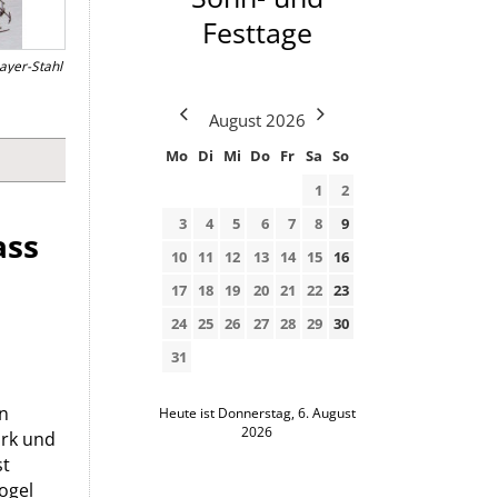
Festtage
ayer-Stahl
August
2026
Mo
Di
Mi
Do
Fr
Sa
So
1
2
3
4
5
6
7
8
9
ass
10
11
12
13
14
15
16
17
18
19
20
21
22
23
24
25
26
27
28
29
30
31
en
Heute ist Donnerstag, 6. August
2026
ark und
st
Vogel