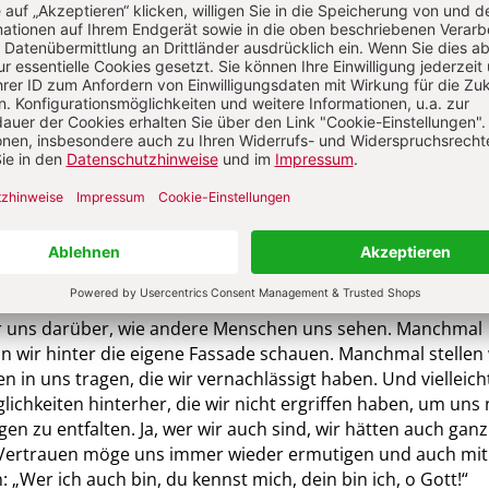
 Jesus umgetrieben. Auch er musste sein Selbstbild immer 
spielsweise durch die Begegnung mit der kanaanäischen Fra
äusevangeliums. Die ihn erkennen lässt, dass er nicht nur fü
schen Volkes da ist, sondern für alle Menschen. Petrus gibt
 ihr denn, dass ich sei?“ eine umwerfende Antwort: „Du bist
tt gesandte Retter, der Sohn des lebendigen Gottes!“ Diese
hält Jesus für göttlich inspiriert. Gleichzeitig spürt er, dass
d. Einige Verse später spricht Jesus das erste Mal von sein
Aber diese feste Verankerung in Gott, von der Petrus sprich
n.
h Dietrich Bonhoeffer am Ende seines Gedichtes fest: „Wer i
Dein bin ich, o Gott!“
r uns darüber, wie andere Menschen uns sehen. Manchmal
n wir hinter die eigene Fassade schauen. Manchmal stellen w
ten in uns tragen, die wir vernachlässigt haben. Und vielleich
lichkeiten hinterher, die wir nicht ergriffen haben, um uns 
en zu entfalten. Ja, wer wir auch sind, wir hätten auch gan
Vertrauen möge uns immer wieder ermutigen und auch mit
Wer ich auch bin, du kennst mich, dein bin ich, o Gott!“