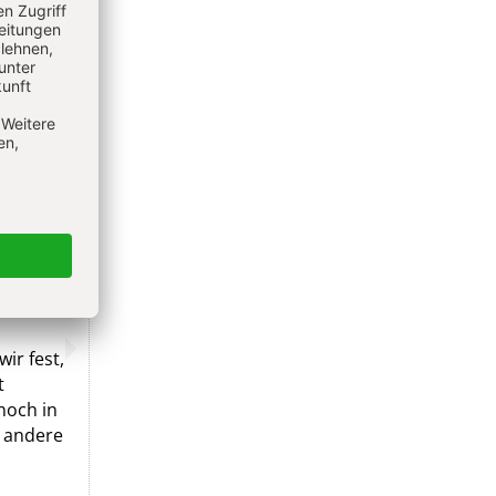
wieder
u im
r die
 ihm auf
 sie ihn
em
t, lässt
ch auch
ir fest,
t
noch in
z andere