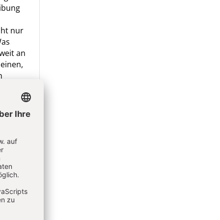
eibung
cht nur
Was
weit an
meinen,
n
nd doch
auch zu
zu
der
st als
nnen:
eiben