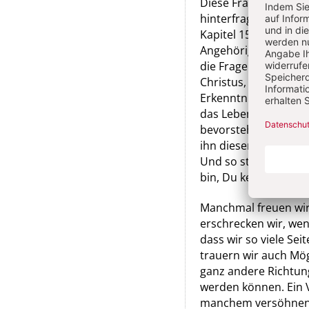
Diese Frage hat auch
hinterfragen. So bei
Kapitel 15 des Matth
Angehörigen des jüdi
die Frage: „Wer sagt
Christus, der von Go
Erkenntnis des Petrus 
das Leben kosten wir
bevorstehenden Tod. 
ihn diesen Weg gehe
Und so stellt ja auc
bin, Du kennst mich, 
Manchmal freuen wi
erschrecken wir, wen
dass wir so viele Sei
trauern wir auch Mög
ganz andere Richtung
werden können. Ein 
manchem versöhnen: „