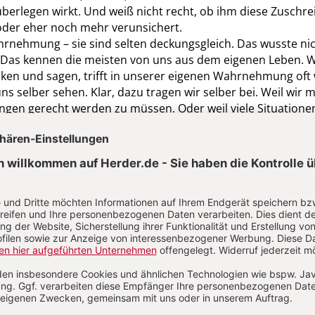
 überlegen wirkt. Und weiß nicht recht, ob ihm diese Zuschr
oder eher noch mehr verunsichert.
rnehmung – sie sind selten deckungsgleich. Das wusste ni
. Das kennen die meisten von uns aus dem eigenen Leben. 
ken und sagen, trifft in unserer eigenen Wahrnehmung oft 
ns selber sehen. Klar, dazu tragen wir selber bei. Weil wir 
gen gerecht werden zu müssen. Oder weil viele Situatione
eeignet scheinen, uns so zu zeigen, wie wir wirklich sind.
cht überall ratsam, unsere verletzlichen Seiten zu zeigen. U
uns nicht guttut, wenn wir zu viel von dem verbergen, was 
h besteht unser ganzes Leben darin, unsere eigene Identität 
h immer wieder verändert. Und das im seltensten Falle
inienförmig. Manchmal sind es Ereignisse, die uns vor
ellen, in denen wir ganz neue Seiten an uns entdecken. O
nen. Wenn wir auch einmal schwach sein dürfen, wo wir son
rden. Oder genau umgekehrt. Wenn wir anderen zeigen kö
ehr in mir, als was du vermutet hast. Gut, dass wir nicht bl
wir sind. „Wer bin ich?“