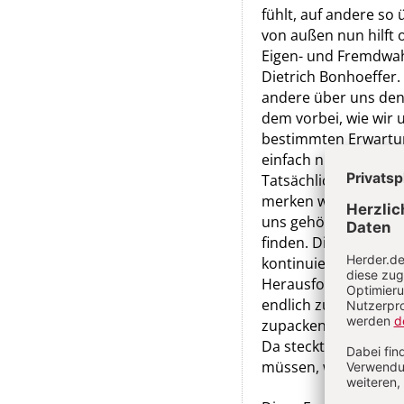
fühlt, auf andere so
von außen nun hilft 
Eigen- und Fremdwah
Dietrich Bonhoeffer
andere über uns den
dem vorbei, wie wir u
bestimmten Erwartun
einfach nicht dafür g
Tatsächlich ist es ni
merken wir, dass es 
uns gehört. Letztlic
finden. Die sich doc
kontinuierlich und l
Herausforderungen st
endlich zulassen kön
zupackend erlebt we
Da steckt noch viel m
müssen, wer und wie 