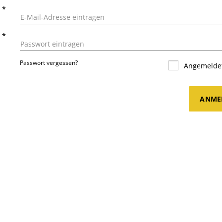
L
*
T
*
Passwort vergessen?
Angemeldet
ANME