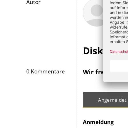
Überschrift
Kars
Autor
Artikel-
Infos
Diskussi
Wir freuen un
0 Kommentare
Angemeldet
Anmeldung