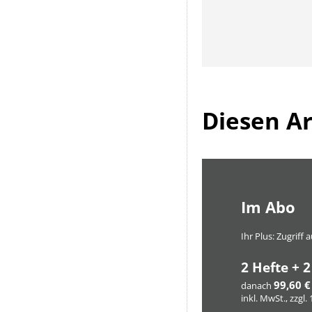
Diesen Art
Im Abo
Ihr Plus: Zugriff
2 Hefte + 2
99,60 €
danach
inkl. MwSt., zzgl.