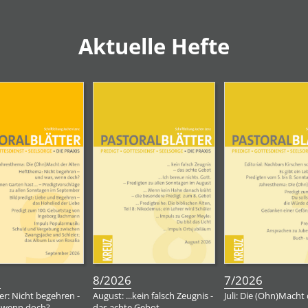
Aktuelle Hefte
:
:
:
6
8/2026
7/2026
r: Nicht begehren -
August: ...kein falsch Zeugnis -
Juli: Die (Ohn)Macht 
 wenn doch?
das achte Gebot