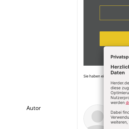
Sie haben ein Abonnemen
Überschrift
Matt
Autor
Artikel-