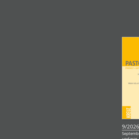
9/202
Septembe
und was,