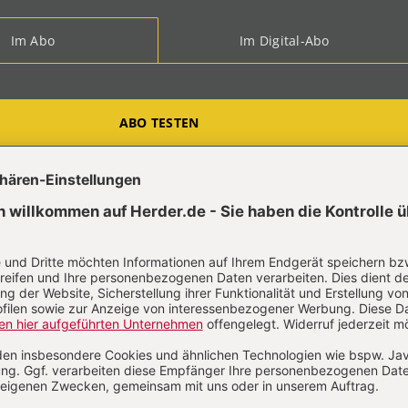
Im Abo
Im Digital-Abo
ABO TESTEN
t?
Anmelden
hias Storck