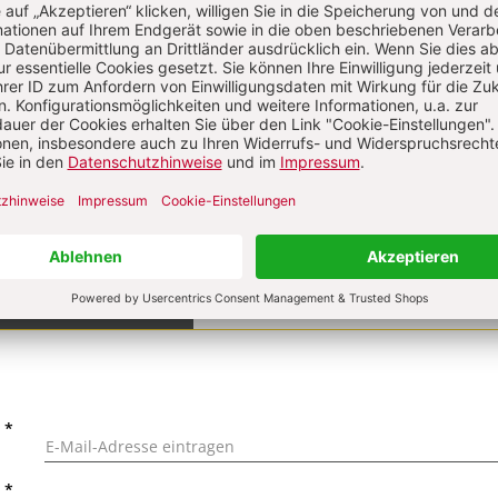
on
KOMMENTI
s über Ihren Kommentar
 kommentieren
Als Gast kommentieren
L
*
T
*