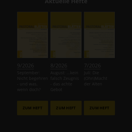
Aktuelle Hefte
:
:
:
9/2026
8/2026
7/2026
September:
August: ...kein
Juli: Die
Nicht begehren
falsch Zeugnis
(Ohn)Macht
- und was,
- das achte
der Alten
wenn doch?
Gebot
ZUM HEFT
ZUM HEFT
ZUM HEFT