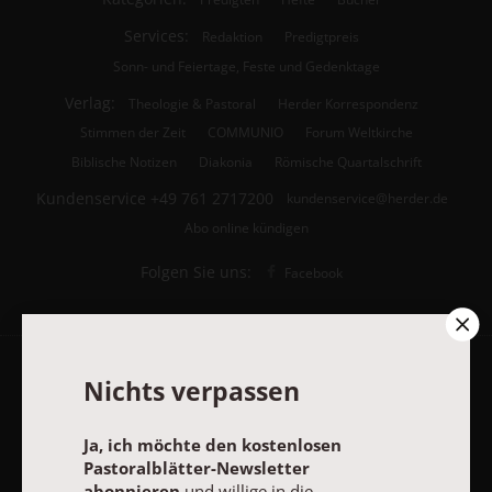
Services:
Redaktion
Predigtpreis
Sonn- und Feiertage, Feste und Gedenktage
Verlag:
Theologie & Pastoral
Herder Korrespondenz
Stimmen der Zeit
COMMUNIO
Forum Weltkirche
Biblische Notizen
Diakonia
Römische Quartalschrift
Kundenservice
+49 761 2717200
kundenservice@herder.de
Abo online kündigen
Folgen Sie uns:
Facebook
Nichts verpassen
Pastoralblätter-Newsletter
Ja, ich möchte den kostenlosen
Ja, ich möchte den kostenlosen Pastoralblätter-Newsletter
Pastoralblätter-Newsletter
abonnieren
und willige in die Verwendung meiner Kontaktdaten
abonnieren
und willige in die