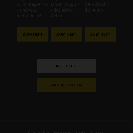
Nicht begehren
falsch Zeugnis
(Ohn)Macht
- und was,
- das achte
der Alten
wenn doch?
Gebot
ZUM HEFT
ZUM HEFT
ZUM HEFT
ALLE HEFTE
ABO BESTELLEN
Kategorien:
Predigten
Hefte
Bücher