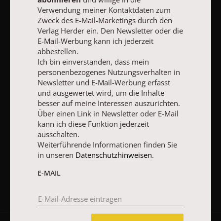
zum Zweck des E-Mail-Marketings durch den Verlag Herder ein.
Verwendung meiner Kontaktdaten zum
Den Newsletter oder die E-Mail-Werbung kann ich jederzeit
Zweck des E-Mail-Marketings durch den
abbestellen.
Verlag Herder ein. Den Newsletter oder die
Ich bin einverstanden, dass mein personenbezogenes
Nutzungsverhalten in Newsletter und E-Mail-Werbung erfasst
E-Mail-Werbung kann ich jederzeit
und ausgewertet wird, um die Inhalte besser auf meine
abbestellen.
Interessen auszurichten. Über einen Link in Newsletter oder E-
Ich bin einverstanden, dass mein
Mail kann ich diese Funktion jederzeit ausschalten.
personenbezogenes Nutzungsverhalten in
Weiterführende Informationen finden Sie in unseren
Newsletter und E-Mail-Werbung erfasst
Datenschutzhinweisen
.
und ausgewertet wird, um die Inhalte
besser auf meine Interessen auszurichten.
E-MAIL
Über einen Link in Newsletter oder E-Mail
kann ich diese Funktion jederzeit
ausschalten.
Weiterführende Informationen finden Sie
JETZT ANMELDEN
in unseren
Datenschutzhinweisen
.
E-MAIL