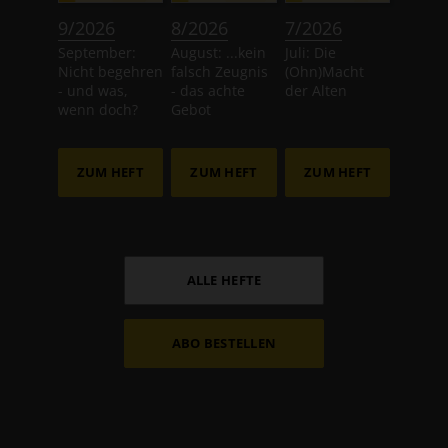
:
:
:
9/2026
8/2026
7/2026
September:
August: ...kein
Juli: Die
Nicht begehren
falsch Zeugnis
(Ohn)Macht
- und was,
- das achte
der Alten
wenn doch?
Gebot
ZUM HEFT
ZUM HEFT
ZUM HEFT
ALLE HEFTE
ABO BESTELLEN