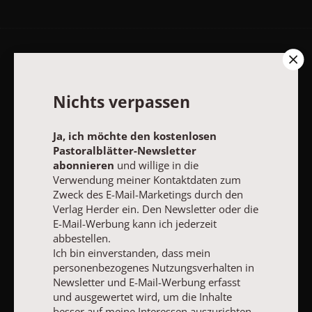
AGB und Widerrufsbelehrung
Datenschutz
Barrierefreiheit
Impressum
Nichts verpassen
Vertrag widerrufen
Abo online kündigen
Ja, ich möchte den kostenlosen
Pastoralblätter-Newsletter
abonnieren
und willige in die
Verwendung meiner Kontaktdaten zum
Zweck des E-Mail-Marketings durch den
Verlag Herder ein. Den Newsletter oder die
E-Mail-Werbung kann ich jederzeit
abbestellen.
Ich bin einverstanden, dass mein
personenbezogenes Nutzungsverhalten in
Newsletter und E-Mail-Werbung erfasst
und ausgewertet wird, um die Inhalte
NACH OBEN
besser auf meine Interessen auszurichten.