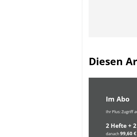
Diesen Art
Im Abo
Ihr Plus: Zugriff
2 Hefte + 2
99,60 €
danach