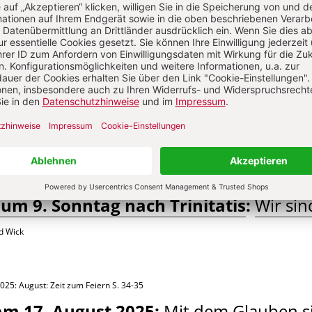
RINITATIS
026: August: ...kein falsch Zeugnis - das achte Gebot
S. 17-18
zum 9. Sonntag nach Trinitatis
:
Wir sin
d Wick
025: August: Zeit zum Feiern
S. 34-35
am 17. August 2025
:
Mit dem Glauben s