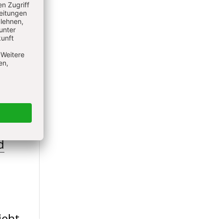
d
ieht