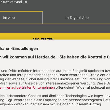
 15,60 € Versand (D)
Im Abo
Im Digital-Abo
ABO TESTEN
t?
Anmelden
ten Loderstädt