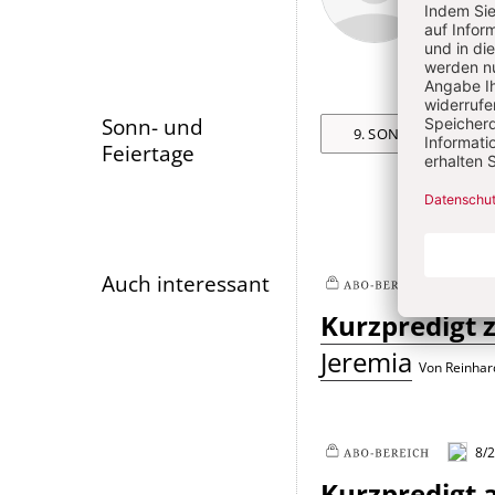
Artikel-
Infos
Sonn- und
9. SONNTAG NACH T
Feiertage
Auch interessant
8/2
Plus
Kurzpredigt 
Jeremia
Von Reinhar
8/2
Plus
Kurzpredigt 