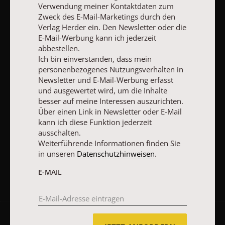
Verwendung meiner Kontaktdaten zum
abbestellen.
Ich bin einverstanden, dass mein personenbezogenes
Zweck des E-Mail-Marketings durch den
Nutzungsverhalten in Newsletter und E-Mail-Werbung erfasst
Verlag Herder ein. Den Newsletter oder die
und ausgewertet wird, um die Inhalte besser auf meine
E-Mail-Werbung kann ich jederzeit
Interessen auszurichten. Über einen Link in Newsletter oder E-
abbestellen.
Mail kann ich diese Funktion jederzeit ausschalten.
Ich bin einverstanden, dass mein
Weiterführende Informationen finden Sie in unseren
personenbezogenes Nutzungsverhalten in
Datenschutzhinweisen
.
Newsletter und E-Mail-Werbung erfasst
und ausgewertet wird, um die Inhalte
E-MAIL
besser auf meine Interessen auszurichten.
Über einen Link in Newsletter oder E-Mail
kann ich diese Funktion jederzeit
ausschalten.
JETZT ANMELDEN
Weiterführende Informationen finden Sie
in unseren
Datenschutzhinweisen
.
E-MAIL
AGB und Widerrufsbelehrung
Datenschutz
Barrierefreiheit