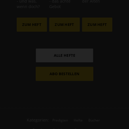
- und was,
- das achte
der Alten
wenn doch?
Gebot
ZUM HEFT
ZUM HEFT
ZUM HEFT
ALLE HEFTE
ABO BESTELLEN
Kategorien:
Predigten
Hefte
Bücher