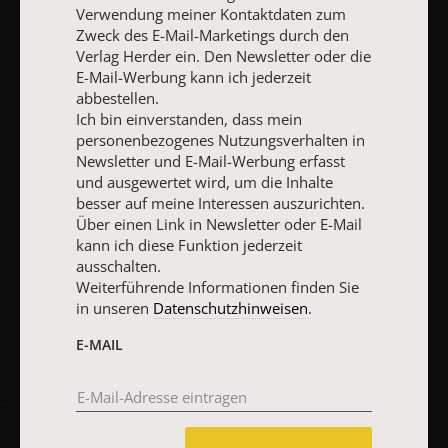
Verwendung meiner Kontaktdaten zum
abbestellen.
Zweck des E-Mail-Marketings durch den
Ich bin einverstanden, dass mein personenbezogenes
Nutzungsverhalten in Newsletter und E-Mail-Werbung erfasst
Verlag Herder ein. Den Newsletter oder die
und ausgewertet wird, um die Inhalte besser auf meine
E-Mail-Werbung kann ich jederzeit
Interessen auszurichten. Über einen Link in Newsletter oder E-
abbestellen.
Mail kann ich diese Funktion jederzeit ausschalten.
Ich bin einverstanden, dass mein
Weiterführende Informationen finden Sie in unseren
personenbezogenes Nutzungsverhalten in
Datenschutzhinweisen
.
Newsletter und E-Mail-Werbung erfasst
und ausgewertet wird, um die Inhalte
E-MAIL
besser auf meine Interessen auszurichten.
Über einen Link in Newsletter oder E-Mail
kann ich diese Funktion jederzeit
ausschalten.
JETZT ANMELDEN
Weiterführende Informationen finden Sie
in unseren
Datenschutzhinweisen
.
E-MAIL