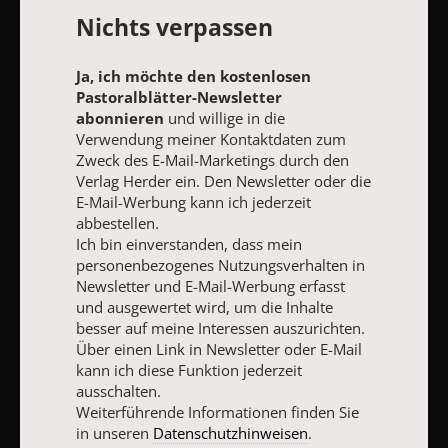
abonnieren
und willige in die Verwendung meiner Kontaktdaten
Nichts verpassen
zum Zweck des E-Mail-Marketings durch den Verlag Herder ein.
Den Newsletter oder die E-Mail-Werbung kann ich jederzeit
abbestellen.
Ja, ich möchte den kostenlosen
Ich bin einverstanden, dass mein personenbezogenes
Pastoralblätter-Newsletter
Nutzungsverhalten in Newsletter und E-Mail-Werbung erfasst
abonnieren
und willige in die
und ausgewertet wird, um die Inhalte besser auf meine
Verwendung meiner Kontaktdaten zum
Interessen auszurichten. Über einen Link in Newsletter oder E-
Zweck des E-Mail-Marketings durch den
Mail kann ich diese Funktion jederzeit ausschalten.
Verlag Herder ein. Den Newsletter oder die
Weiterführende Informationen finden Sie in unseren
E-Mail-Werbung kann ich jederzeit
Datenschutzhinweisen
.
abbestellen.
E-MAIL
Ich bin einverstanden, dass mein
personenbezogenes Nutzungsverhalten in
Newsletter und E-Mail-Werbung erfasst
und ausgewertet wird, um die Inhalte
besser auf meine Interessen auszurichten.
JETZT ANMELDEN
Über einen Link in Newsletter oder E-Mail
kann ich diese Funktion jederzeit
ausschalten.
Weiterführende Informationen finden Sie
in unseren
Datenschutzhinweisen
.