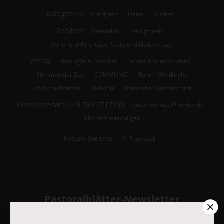
Kategorien:
Predigten
Hefte
Bücher
Services:
Redaktion
Predigtpreis
Sonn- und Feiertage, Feste und Gedenktage
Verlag:
Theologie & Pastoral
Herder Korrespondenz
Stimmen der Zeit
COMMUNIO
Forum Weltkirche
Biblische Notizen
Diakonia
Römische Quartalschrift
Kundenservice
+49 761 2717200
kundenservice@herder.de
Abo online kündigen
Folgen Sie uns:
Facebook
Pastoralblätter-Newsletter
Ja, ich möchte den kostenlosen Pastoralblätter-Newsletter