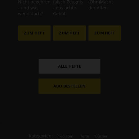
Nicht begehren
falsch Zeugnis
(Ohn)Macht
- und was,
- das achte
der Alten
wenn doch?
Gebot
ZUM HEFT
ZUM HEFT
ZUM HEFT
ALLE HEFTE
ABO BESTELLEN
Kategorien:
Predigten
Hefte
Bücher