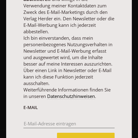
Den Newsletter oder die E-Mail-Werbung kann ich jederzeit
Verwendung meiner Kontaktdaten zum
abbestellen.
Zweck des E-Mail-Marketings durch den
Ich bin einverstanden, dass mein personenbezogenes
Verlag Herder ein. Den Newsletter oder die
Nutzungsverhalten in Newsletter und E-Mail-Werbung erfasst
E-Mail-Werbung kann ich jederzeit
und ausgewertet wird, um die Inhalte besser auf meine
abbestellen.
Interessen auszurichten. Über einen Link in Newsletter oder E-
Ich bin einverstanden, dass mein
Mail kann ich diese Funktion jederzeit ausschalten.
personenbezogenes Nutzungsverhalten in
Weiterführende Informationen finden Sie in unseren
Newsletter und E-Mail-Werbung erfasst
Datenschutzhinweisen
.
und ausgewertet wird, um die Inhalte
E-MAIL
besser auf meine Interessen auszurichten.
Über einen Link in Newsletter oder E-Mail
kann ich diese Funktion jederzeit
ausschalten.
Weiterführende Informationen finden Sie
JETZT ANMELDEN
in unseren
Datenschutzhinweisen
.
E-MAIL