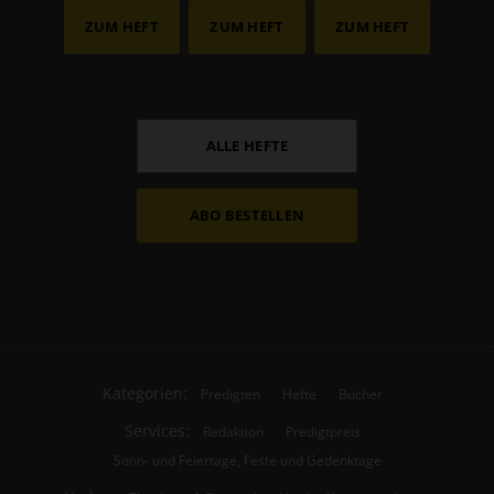
ZUM HEFT
ZUM HEFT
ZUM HEFT
ALLE HEFTE
ABO BESTELLEN
Kategorien:
Predigten
Hefte
Bücher
Services:
Redaktion
Predigtpreis
Sonn- und Feiertage, Feste und Gedenktage