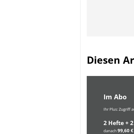
Diesen Art
Im Abo
Ihr Plus: Zugriff
2 Hefte + 2
99,60 €
danach