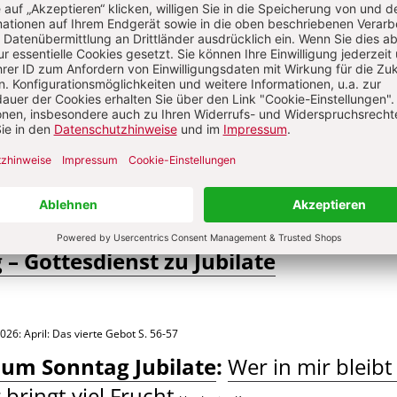
013: April
S. 283
– Gottesdienst zu Jubilate
026: April: Das vierte Gebot
S. 56-57
zum Sonntag Jubilate
:
Wer in mir bleib
 bringt viel Frucht