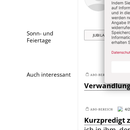
Artikel-
Infos
Sonn- und
JUBILATE
Feiertage
Auch interessant
4/2
Plus
Verwandlung 
4/2
Plus
Kurzpredigt 
ich in ihm, der