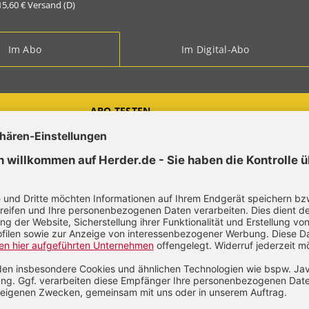
 15,60 € Versand (D)
Im Abo
Im Digital-Abo
ABO TESTEN
t?
Anmelden
 Jaborg