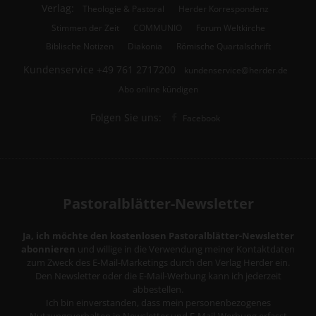
Verlag:
Theologie & Pastoral
Herder Korrespondenz
Stimmen der Zeit
COMMUNIO
Forum Weltkirche
Biblische Notizen
Diakonia
Römische Quartalschrift
Kundenservice
+49 761 2717200
kundenservice@herder.de
Abo online kündigen
Folgen Sie uns:
Facebook
Pastoralblätter-Newsletter
Ja, ich möchte den kostenlosen Pastoralblätter-Newsletter
abonnieren
und willige in die Verwendung meiner Kontaktdaten
zum Zweck des E-Mail-Marketings durch den Verlag Herder ein.
Den Newsletter oder die E-Mail-Werbung kann ich jederzeit
abbestellen.
Ich bin einverstanden, dass mein personenbezogenes
Nutzungsverhalten in Newsletter und E-Mail-Werbung erfasst