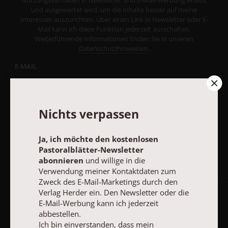
und ausgewertet wird, um die Inhalte besser auf meine
Interessen auszurichten. Über einen Link in Newsletter oder E-
Mail kann ich diese Funktion jederzeit ausschalten.
Weiterführende Informationen finden Sie in unseren
Datenschutzhinweisen
.
E-MAIL
Nichts verpassen
JETZT ANMELDEN
Ja, ich möchte den kostenlosen
Pastoralblätter-Newsletter
abonnieren
und willige in die
Verwendung meiner Kontaktdaten zum
Zweck des E-Mail-Marketings durch den
Verlag Herder ein. Den Newsletter oder die
AGB und Widerrufsbelehrung
Datenschutz
Barrierefreiheit
E-Mail-Werbung kann ich jederzeit
abbestellen.
Impressum
Ich bin einverstanden, dass mein