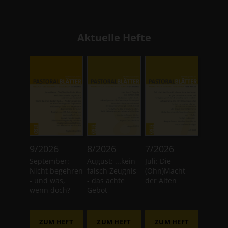
Aktuelle Hefte
:
:
:
9/2026
8/2026
7/2026
September:
August: ...kein
Juli: Die
Nicht begehren
falsch Zeugnis
(Ohn)Macht
- und was,
- das achte
der Alten
wenn doch?
Gebot
ZUM HEFT
ZUM HEFT
ZUM HEFT