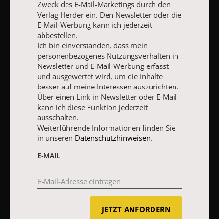
Zweck des E-Mail-Marketings durch den
Mail kann ich diese Funktion jederzeit ausschalten.
Verlag Herder ein. Den Newsletter oder die
Weiterführende Informationen finden Sie in unseren
Datenschutzhinweisen
.
E-Mail-Werbung kann ich jederzeit
abbestellen.
E-MAIL
Ich bin einverstanden, dass mein
personenbezogenes Nutzungsverhalten in
Newsletter und E-Mail-Werbung erfasst
und ausgewertet wird, um die Inhalte
besser auf meine Interessen auszurichten.
JETZT ANMELDEN
Über einen Link in Newsletter oder E-Mail
kann ich diese Funktion jederzeit
ausschalten.
Weiterführende Informationen finden Sie
in unseren
Datenschutzhinweisen
.
E-MAIL
AGB und Widerrufsbelehrung
Datenschutz
Barrierefreiheit
Impressum
JETZT ANFORDERN