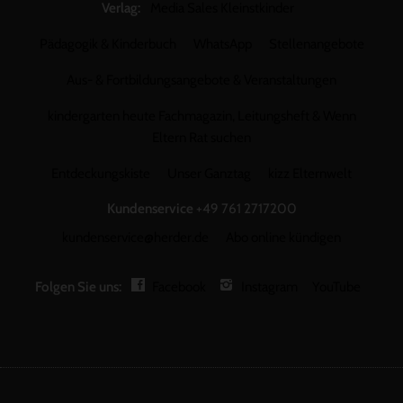
Verlag:
Media Sales Kleinstkinder
Pädagogik & Kinderbuch
WhatsApp
Stellenangebote
Aus- & Fortbildungsangebote & Veranstaltungen
kindergarten heute Fachmagazin, Leitungsheft & Wenn
Eltern Rat suchen
Entdeckungskiste
Unser Ganztag
kizz Elternwelt
Kundenservice
+49 761 2717200
kundenservice@herder.de
Abo online kündigen
Folgen Sie uns:
Facebook
Instagram
YouTube