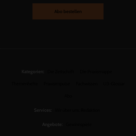
Abo bestellen
Kategorien:
Die Zeitschrift
Die Praxismappe
Themenhefte
Praxisimpulse
Fachwissen
U3-Glossar
Abo
Services:
Wir über uns: Redaktion
Angebote:
Gewinnspiele