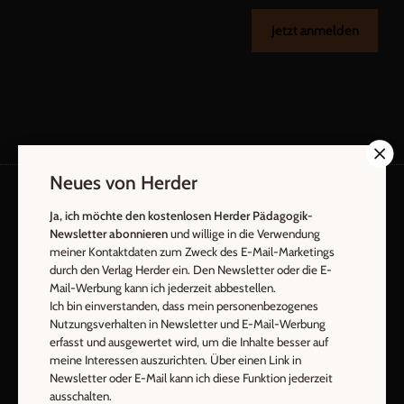
Jetzt anmelden
Neues von Herder
Ja, ich möchte den kostenlosen Herder Pädagogik-
AGB und Widerrufsbelehrung
Datenschutz
Newsletter abonnieren
und willige in die Verwendung
Barrierefreiheit
Impressum
meiner Kontaktdaten zum Zweck des E-Mail-Marketings
durch den Verlag Herder ein. Den Newsletter oder die E-
Mail-Werbung kann ich jederzeit abbestellen.
Vertrag widerrufen
Abo online kündigen
Ich bin einverstanden, dass mein personenbezogenes
Nutzungsverhalten in Newsletter und E-Mail-Werbung
erfasst und ausgewertet wird, um die Inhalte besser auf
meine Interessen auszurichten. Über einen Link in
Newsletter oder E-Mail kann ich diese Funktion jederzeit
ausschalten.