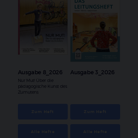
Ausgabe 8_2026
Ausgabe 3_2026
:
Nur Mut! Über die
pädagogische Kunst des
Zumutens
Zum Heft
Zum Heft
Alle Hefte
Alle Hefte