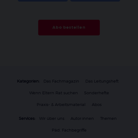
Abo bestellen
Kategorien:
Das Fachmagazin
Das Leitungsheft
Wenn Eltern Rat suchen
Sonderhefte
Praxis- & Arbeitsmaterial
Abos
Services:
Wir über uns
Autor:innen
Themen
Päd. Fachbegriffe