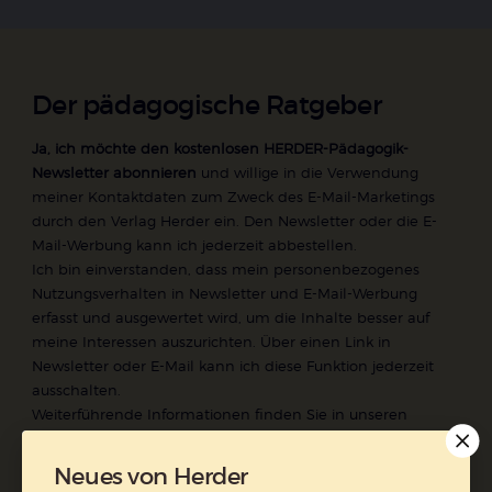
Der pädagogische Ratgeber
Ja, ich möchte den kostenlosen HERDER-Pädagogik-
Newsletter abonnieren
und willige in die Verwendung
meiner Kontaktdaten zum Zweck des E-Mail-Marketings
durch den Verlag Herder ein. Den Newsletter oder die E-
Mail-Werbung kann ich jederzeit abbestellen.
Ich bin einverstanden, dass mein personenbezogenes
Nutzungsverhalten in Newsletter und E-Mail-Werbung
erfasst und ausgewertet wird, um die Inhalte besser auf
meine Interessen auszurichten. Über einen Link in
Newsletter oder E-Mail kann ich diese Funktion jederzeit
ausschalten.
Weiterführende Informationen finden Sie in unseren
Datenschutzhinweisen
.
Neues von Herder
E-Mail