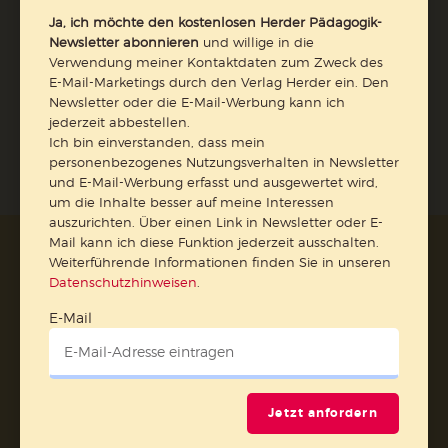
Ja, ich möchte den kostenlosen Herder Pädagogik-
Newsletter abonnieren
und willige in die
Verwendung meiner Kontaktdaten zum Zweck des
E-Mail-Marketings durch den Verlag Herder ein. Den
Jetzt anmelden
Newsletter oder die E-Mail-Werbung kann ich
jederzeit abbestellen.
Ich bin einverstanden, dass mein
personenbezogenes Nutzungsverhalten in Newsletter
und E-Mail-Werbung erfasst und ausgewertet wird,
um die Inhalte besser auf meine Interessen
auszurichten. Über einen Link in Newsletter oder E-
Mail kann ich diese Funktion jederzeit ausschalten.
AGB und Widerrufsbelehrung
Datenschutz
Weiterführende Informationen finden Sie in unseren
Barrierefreiheit
Impressum
Datenschutzhinweisen
.
E-Mail
Vertrag widerrufen
Abo online kündigen
Jetzt anfordern