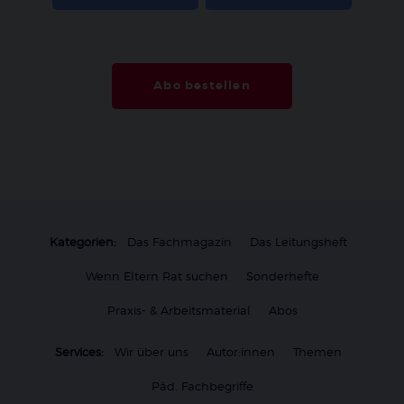
Abo bestellen
Kategorien:
Das Fachmagazin
Das Leitungsheft
Wenn Eltern Rat suchen
Sonderhefte
Praxis- & Arbeitsmaterial
Abos
Services:
Wir über uns
Autor:innen
Themen
Päd. Fachbegriffe