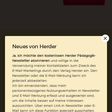
AGB und Widerrufsbelehrung
Datenschutz
Neues von Herder
Barrierefreiheit
Impressum
Ja, ich möchte den kostenlosen Herder Pädagogik-
Newsletter abonnieren
und willige in die
Vertrag widerrufen
Verwendung meiner Kontaktdaten zum Zweck des
E-Mail-Marketings durch den Verlag Herder ein. Den
Abo online kündigen
Newsletter oder die E-Mail-Werbung kann ich
jederzeit abbestellen.
Ich bin einverstanden, dass mein
personenbezogenes Nutzungsverhalten in Newsletter
und E-Mail-Werbung erfasst und ausgewertet wird,
um die Inhalte besser auf meine Interessen
auszurichten. Über einen Link in Newsletter oder E-
Mail kann ich diese Funktion jederzeit ausschalten.