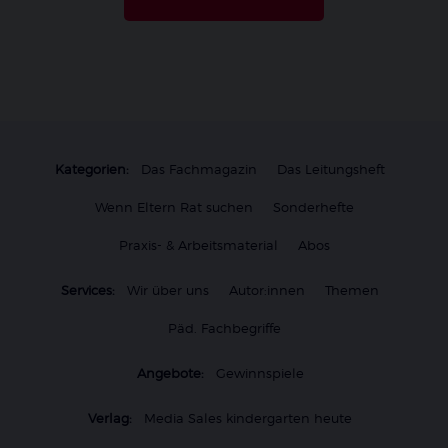
Kategorien:
Das Fachmagazin
Das Leitungsheft
Wenn Eltern Rat suchen
Sonderhefte
Praxis- & Arbeitsmaterial
Abos
Services:
Wir über uns
Autor:innen
Themen
Päd. Fachbegriffe
Angebote:
Gewinnspiele
Verlag:
Media Sales kindergarten heute