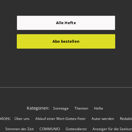
Alle Hefte
Abo bestellen
Kategorien:
Sonntage
Themen
Hefte
vices:
Über uns
Ablauf einer Wort-Gottes-Feier
Autor werden
Redakt
Stimmen der Zeit
COMMUNIO
Gottesdienst
Anzeiger für die Seelso