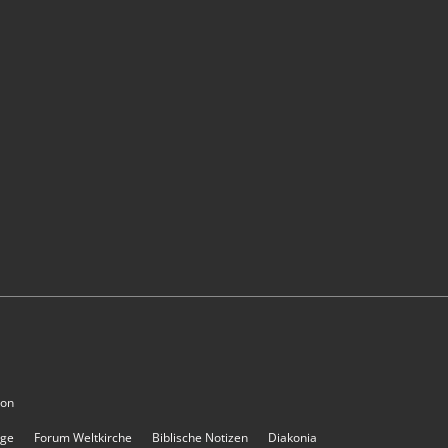
ion
rge
Forum Weltkirche
Biblische Notizen
Diakonia