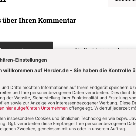
s über Ihren Kommentar
 kommentieren
Als Gast kommentieren
L
*
T
*
Passwort vergessen?
Angemeldet