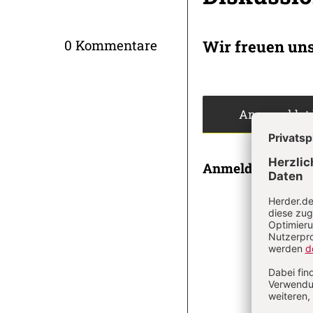
Artikel-
Infos
Wir freuen un
0 Kommentare
Angemeldet
Anmeldung
E-MAI
PASSWOR