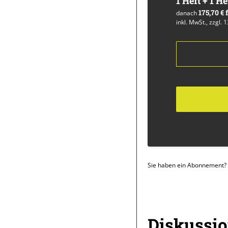
1 Heft + 1 He
175,70 €
danach
inkl. MwSt., zzgl. 
Sie haben ein Abonnement?
Überschrift
Diskussi