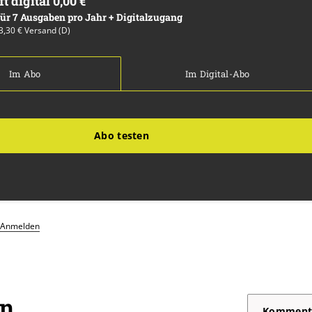
ft digital 0,00 €
 für 7 Ausgaben pro Jahr + Digitalzugang
13,30 € Versand (D)
Im Abo
Im Digital-Abo
Abo testen
Anmelden
on
Komment