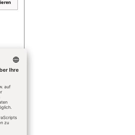
ieren
 bleiben