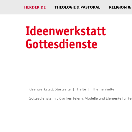
HERDER.DE
THEOLOGIE & PASTORAL
RELIGION &
Ideenwerkstatt: Startseite
Hefte
Themenhefte
Gottesdienste mit Kranken feiern. Modelle und Elemente für 