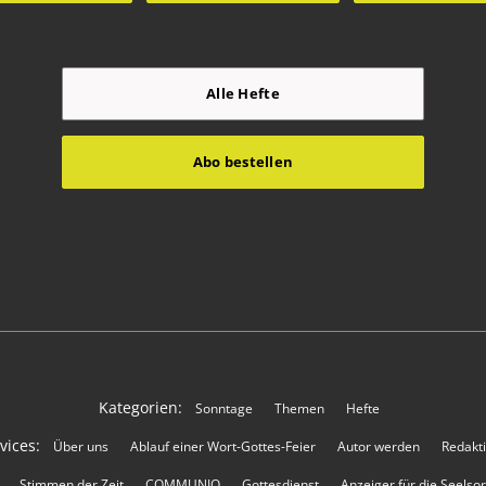
Alle Hefte
Abo bestellen
Kategorien:
Sonntage
Themen
Hefte
vices:
Über uns
Ablauf einer Wort-Gottes-Feier
Autor werden
Redakt
Stimmen der Zeit
COMMUNIO
Gottesdienst
Anzeiger für die Seelso