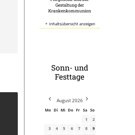
Gestaltung der
Krankenkommunion
Inhaltsübersicht anzeigen
Sonn- und
Festtage
August
2026
Mo
Di
Mi
Do
Fr
Sa
So
1
2
3
4
5
6
7
8
9