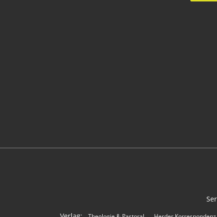
Ser
Verlag:
Theologie & Pastoral
Herder Korrespondenz