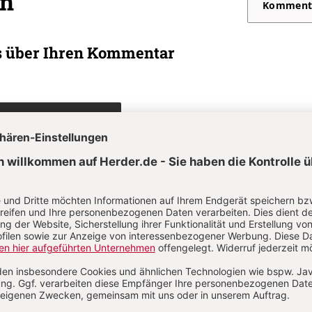
on
Komment
s über Ihren Kommentar
 kommentieren
Als Gast kommentieren
L
*
T
*
Passwort vergessen?
Angemeldet