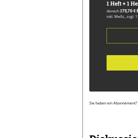
1 Heft + 1 He
175,70 €
danach
inkl. MwSt., zzgl. 
Sie haben ein Abonnement?