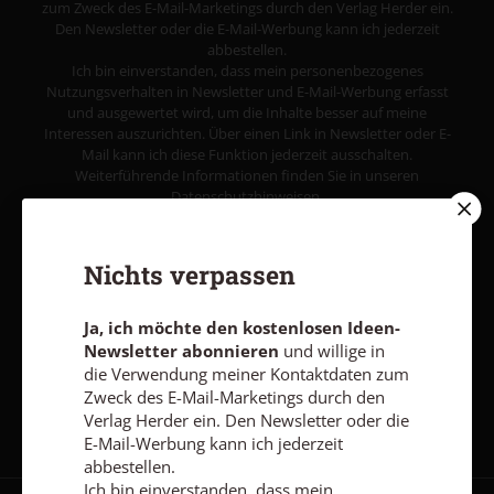
zum Zweck des E-Mail-Marketings durch den Verlag Herder ein.
Den Newsletter oder die E-Mail-Werbung kann ich jederzeit
abbestellen.
Ich bin einverstanden, dass mein personenbezogenes
Nutzungsverhalten in Newsletter und E-Mail-Werbung erfasst
und ausgewertet wird, um die Inhalte besser auf meine
Interessen auszurichten. Über einen Link in Newsletter oder E-
Mail kann ich diese Funktion jederzeit ausschalten.
Weiterführende Informationen finden Sie in unseren
Datenschutzhinweisen
.
E-MAIL
Nichts verpassen
Ja, ich möchte den kostenlosen Ideen-
Jetzt anmelden
Newsletter abonnieren
und willige in
die Verwendung meiner Kontaktdaten zum
Zweck des E-Mail-Marketings durch den
Verlag Herder ein. Den Newsletter oder die
E-Mail-Werbung kann ich jederzeit
abbestellen.
Ich bin einverstanden, dass mein