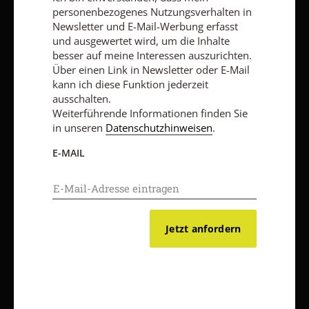
personenbezogenes Nutzungsverhalten in
AGB und Widerrufsbelehrung
Datenschutz
Barrierefreiheit
Newsletter und E-Mail-Werbung erfasst
und ausgewertet wird, um die Inhalte
Impressum
besser auf meine Interessen auszurichten.
Über einen Link in Newsletter oder E-Mail
kann ich diese Funktion jederzeit
Vertrag widerrufen
Abo online kündigen
ausschalten.
Weiterführende Informationen finden Sie
in unseren
Datenschutzhinweisen
.
E-MAIL
Jetzt anfordern
Nach oben