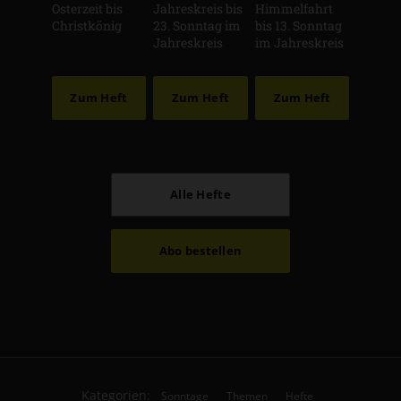
Osterzeit bis
Jahreskreis bis
Himmelfahrt
Christkönig
23. Sonntag im
bis 13. Sonntag
Jahreskreis
im Jahreskreis
Zum Heft
Zum Heft
Zum Heft
Alle Hefte
Abo bestellen
Kategorien:
Sonntage
Themen
Hefte