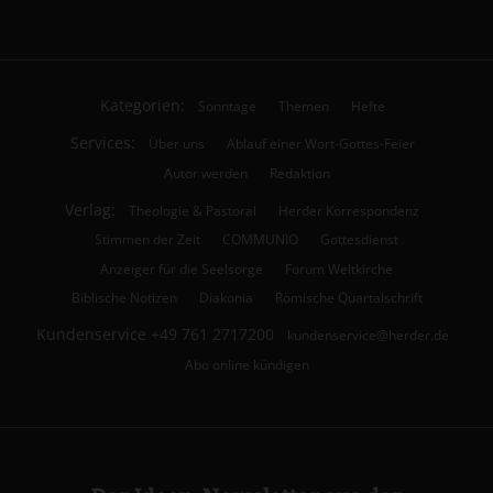
Kategorien:
Sonntage
Themen
Hefte
Services:
Über uns
Ablauf einer Wort-Gottes-Feier
Autor werden
Redaktion
Verlag:
Theologie & Pastoral
Herder Korrespondenz
Stimmen der Zeit
COMMUNIO
Gottesdienst
Anzeiger für die Seelsorge
Forum Weltkirche
Biblische Notizen
Diakonia
Römische Quartalschrift
Kundenservice
+49 761 2717200
kundenservice@herder.de
Abo online kündigen