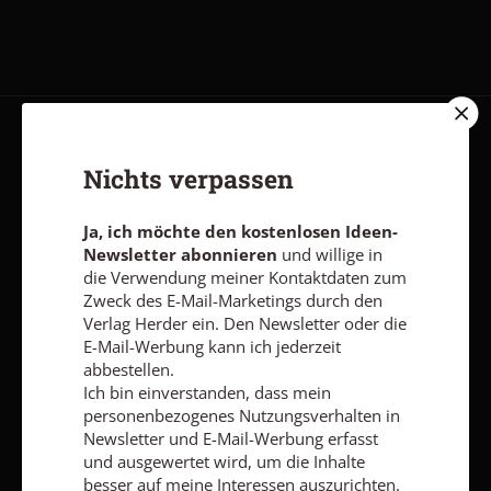
AGB und Widerrufsbelehrung
Datenschutz
Barrierefreiheit
Nichts verpassen
Impressum
Ja, ich möchte den kostenlosen Ideen-
Newsletter abonnieren
und willige in
Vertrag widerrufen
Abo online kündigen
die Verwendung meiner Kontaktdaten zum
Zweck des E-Mail-Marketings durch den
Verlag Herder ein. Den Newsletter oder die
E-Mail-Werbung kann ich jederzeit
abbestellen.
Ich bin einverstanden, dass mein
personenbezogenes Nutzungsverhalten in
Newsletter und E-Mail-Werbung erfasst
und ausgewertet wird, um die Inhalte
besser auf meine Interessen auszurichten.