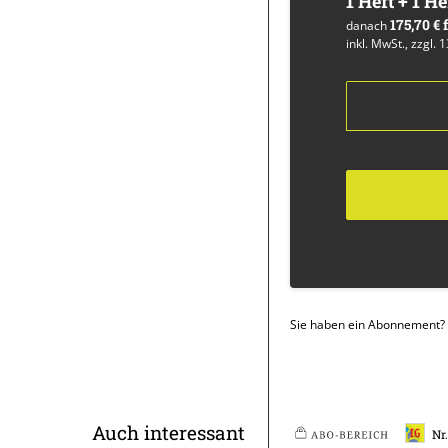
1 Heft + 1 He
175,70 €
danach
inkl. MwSt., zzgl. 
Sie haben ein Abonnement?
Überschrift
Auch interessant
Nr