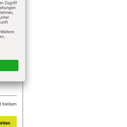
 bleiben
lden