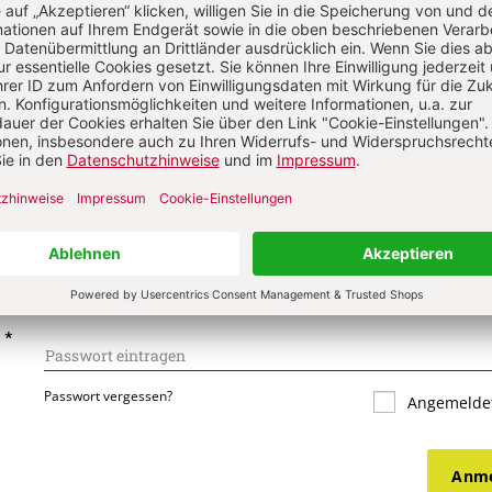
s über Ihren Kommentar
 kommentieren
Als Gast kommentieren
L
*
T
*
Passwort vergessen?
Angemeldet
Anme