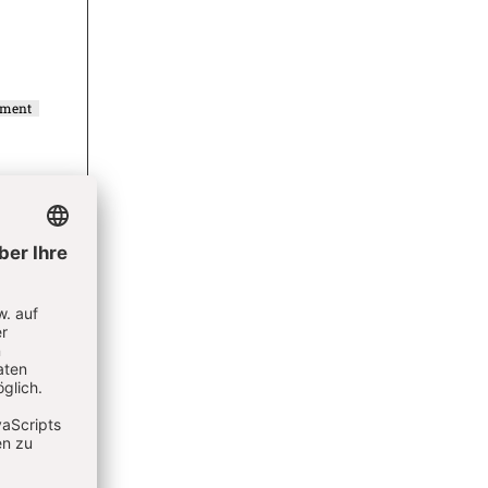
ement
ement
r
ieren