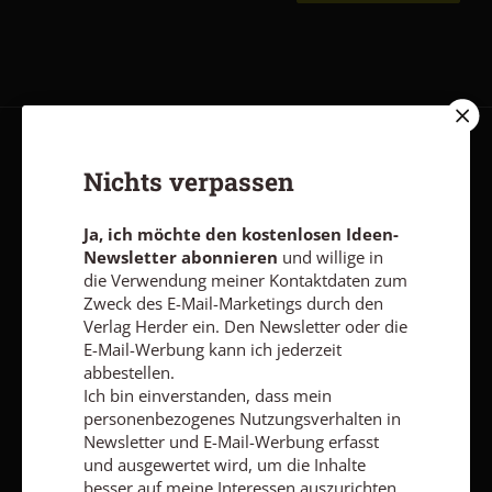
AGB und Widerrufsbelehrung
Datenschutz
Barrierefreiheit
Nichts verpassen
Impressum
Ja, ich möchte den kostenlosen Ideen-
Newsletter abonnieren
und willige in
Vertrag widerrufen
Abo online kündigen
die Verwendung meiner Kontaktdaten zum
Zweck des E-Mail-Marketings durch den
Verlag Herder ein. Den Newsletter oder die
E-Mail-Werbung kann ich jederzeit
abbestellen.
Ich bin einverstanden, dass mein
personenbezogenes Nutzungsverhalten in
Newsletter und E-Mail-Werbung erfasst
und ausgewertet wird, um die Inhalte
besser auf meine Interessen auszurichten.