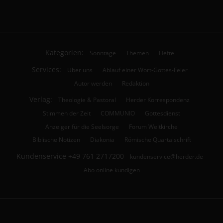
Kategorien:
Sonntage
Themen
Hefte
Services:
Über uns
Ablauf einer Wort-Gottes-Feier
Autor werden
Redaktion
Verlag:
Theologie & Pastoral
Herder Korrespondenz
Stimmen der Zeit
COMMUNIO
Gottesdienst
Anzeiger für die Seelsorge
Forum Weltkirche
Biblische Notizen
Diakonia
Römische Quartalschrift
Kundenservice
+49 761 2717200
kundenservice@herder.de
Abo online kündigen