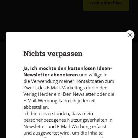
Jetzt anmelden
Nichts verpassen
AGB und Widerrufsbelehrung
Datenschutz
Barrierefreiheit
Impressum
Ja, ich möchte den kostenlosen Ideen-
Newsletter abonnieren
und willige in
die Verwendung meiner Kontaktdaten zum
Vertrag widerrufen
Abo online kündigen
Zweck des E-Mail-Marketings durch den
Verlag Herder ein. Den Newsletter oder die
E-Mail-Werbung kann ich jederzeit
abbestellen.
Ich bin einverstanden, dass mein
personenbezogenes Nutzungsverhalten in
Newsletter und E-Mail-Werbung erfasst
und ausgewertet wird, um die Inhalte