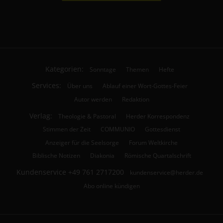
Kategorien:
Sonntage
Themen
Hefte
Services:
Über uns
Ablauf einer Wort-Gottes-Feier
Autor werden
Redaktion
Verlag:
Theologie & Pastoral
Herder Korrespondenz
Stimmen der Zeit
COMMUNIO
Gottesdienst
Anzeiger für die Seelsorge
Forum Weltkirche
Biblische Notizen
Diakonia
Römische Quartalschrift
Kundenservice
+49 761 2717200
kundenservice@herder.de
Abo online kündigen