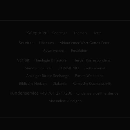
Kategorien:
Sonntage
Themen
Hefte
Services:
Über uns
Ablauf einer Wort-Gottes-Feier
Autor werden
Redaktion
Verlag:
Theologie & Pastoral
Herder Korrespondenz
Stimmen der Zeit
COMMUNIO
Gottesdienst
Anzeiger für die Seelsorge
Forum Weltkirche
Biblische Notizen
Diakonia
Römische Quartalschrift
Kundenservice
+49 761 2717200
kundenservice@herder.de
Abo online kündigen