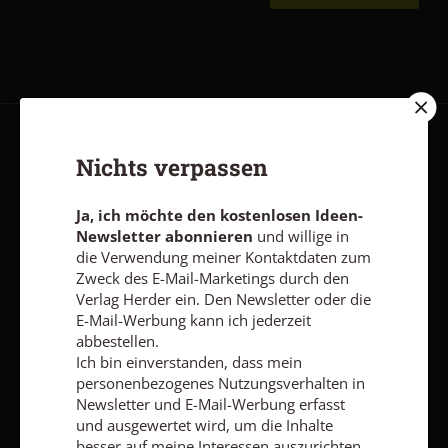
AGB und Widerrufsbelehrung
Datenschutz
Barrierefreiheit
Nichts verpassen
Impressum
Ja, ich möchte den kostenlosen Ideen-
Newsletter abonnieren
und willige in
Vertrag widerrufen
Abo online kündigen
die Verwendung meiner Kontaktdaten zum
Zweck des E-Mail-Marketings durch den
Verlag Herder ein. Den Newsletter oder die
E-Mail-Werbung kann ich jederzeit
abbestellen.
Ich bin einverstanden, dass mein
personenbezogenes Nutzungsverhalten in
Newsletter und E-Mail-Werbung erfasst
und ausgewertet wird, um die Inhalte
besser auf meine Interessen auszurichten.