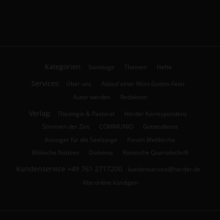
Kategorien:
Sonntage
Themen
Hefte
Services:
Über uns
Ablauf einer Wort-Gottes-Feier
Autor werden
Redaktion
Verlag:
Theologie & Pastoral
Herder Korrespondenz
Stimmen der Zeit
COMMUNIO
Gottesdienst
Anzeiger für die Seelsorge
Forum Weltkirche
Biblische Notizen
Diakonia
Römische Quartalschrift
Kundenservice
+49 761 2717200
kundenservice@herder.de
Abo online kündigen