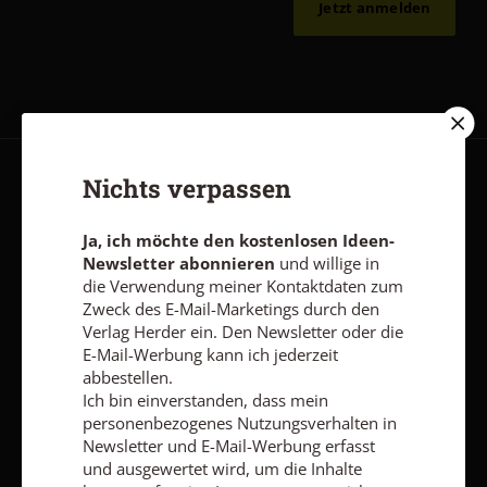
Jetzt anmelden
Nichts verpassen
AGB und Widerrufsbelehrung
Datenschutz
Barrierefreiheit
Impressum
Ja, ich möchte den kostenlosen Ideen-
Newsletter abonnieren
und willige in
die Verwendung meiner Kontaktdaten zum
Vertrag widerrufen
Abo online kündigen
Zweck des E-Mail-Marketings durch den
Verlag Herder ein. Den Newsletter oder die
E-Mail-Werbung kann ich jederzeit
abbestellen.
Ich bin einverstanden, dass mein
personenbezogenes Nutzungsverhalten in
Newsletter und E-Mail-Werbung erfasst
und ausgewertet wird, um die Inhalte