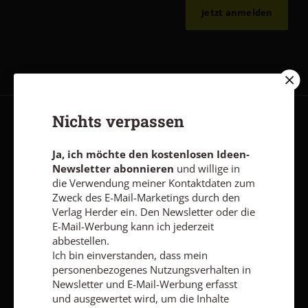
Jetzt anmelden
Nichts verpassen
AGB und Widerrufsbelehrung
Datenschutz
Barrierefreiheit
Impressum
Ja, ich möchte den kostenlosen Ideen-
Newsletter abonnieren
und willige in
die Verwendung meiner Kontaktdaten zum
Zweck des E-Mail-Marketings durch den
Vertrag widerrufen
Abo online kündigen
Verlag Herder ein. Den Newsletter oder die
E-Mail-Werbung kann ich jederzeit
abbestellen.
Ich bin einverstanden, dass mein
personenbezogenes Nutzungsverhalten in
Newsletter und E-Mail-Werbung erfasst
und ausgewertet wird, um die Inhalte