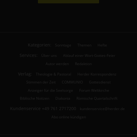
Kategorien:
Sonntage
Themen
Hefte
Services:
Über uns
Ablauf einer Wort-Gottes-Feier
Autor werden
Redaktion
Verlag:
Theologie & Pastoral
Herder Korrespondenz
Stimmen der Zeit
COMMUNIO
Gottesdienst
Anzeiger für die Seelsorge
Forum Weltkirche
Biblische Notizen
Diakonia
Römische Quartalschrift
Kundenservice
+49 761 2717200
kundenservice@herder.de
Abo online kündigen